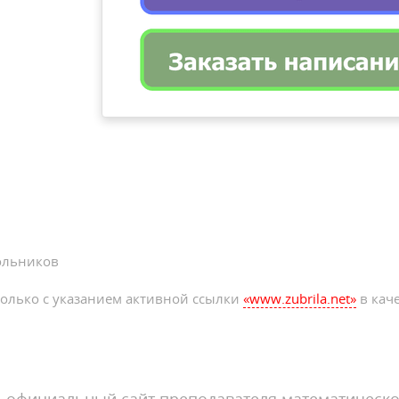
ольников
олько с указанием активной ссылки
«www.zubrila.net»
в каче