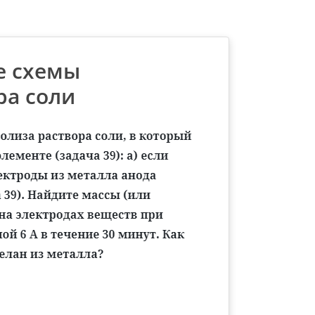
те схемы
ра соли