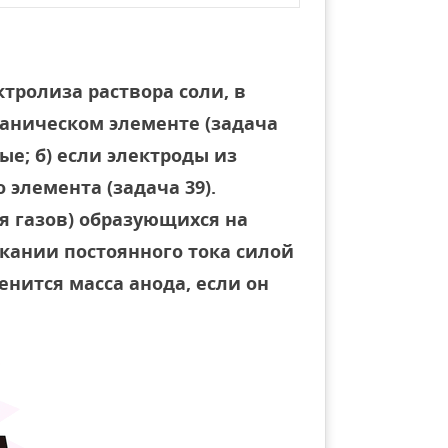
ктролиза раствора соли, в
ваническом элементе (задача
ые; б) если электроды из
 элемента (задача 39).
я газов) образующихся на
кании постоянного тока силой
менится масса анода, если он