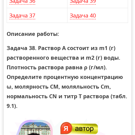
Задача 36
Задача 39
Задача 37
Задача 40
Описание работы:
Задача 38. Раствор А состоит из m1 (г)
растворенного вещества и m2 (г) воды.
Плотность раствора равна ρ (г/мл).
Определите процентную концентрацию
ω, молярность CМ, моляльность Сm,
нормальность CN и титр T раствора (табл.
9.1).