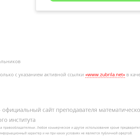
ольников
олько с указанием активной ссылки
«www.zubrila.net»
в каче
официальный сайт преподавателя математическо
го института
за правообладателями. Любое коммерческое и другое использование кроме предварит
ит информационный характер и ни при каких условиях не является публичной офертой.