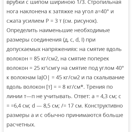
врубки с шипом шириною 1/3. Стропильная
нога наклонена к затяжке на угол а=40° и
сжата усилием Р = 3 т (см. рисунок).
Определить наименьшие необходимые
размеры соединения (д, с, d, I) при
допускаемых напряжениях: на смятие вдоль
волокон = 85 кг/см2, на смятие поперек
волокон = 25 кг\смгу на смятие под углом 40°
к волокнам IaJO| = 45 кг/см2 и па скалывание
вдоль волокон [т] = = 8 кг/см*. Трения по
линии т—п не учитывать. Ответ: а = 4,3 см; с
= =6,4 см; d — 8,5 см; /= 17 см. Конструктивно
размеры а и с обычно принимаются больше
расчетных.