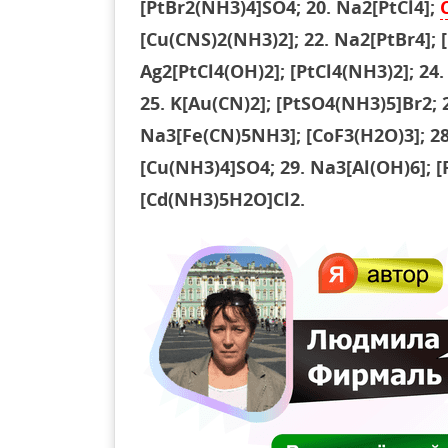
[PtBr2(NH3)4]SO4; 20. Na2[PtCl4];
[Cu(CNS)2(NH3)2]; 22. Na2[PtBr4]; 
Ag2[PtCl4(OH)2]; [PtCl4(NH3)2]; 24.
25. K[Au(CN)2]; [PtSO4(NH3)5]Br2; 2
Na3[Fe(CN)5NH3]; [CoF3(H2O)3]; 28
[Cu(NH3)4]SO4; 29. Na3[Al(OH)6]; [P
[Cd(NH3)5H2O]Cl2.