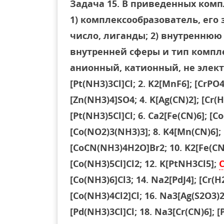
Задача 15. В приведенных ком
1) комплексообразователь, его
число, лиганды; 2) внутреннюю
внутренней сферы и тип компл
анионный, катионный, не электро
[Pt(NH3)3Cl]Cl; 2. K2[MnF6]; [CrPO4
[Zn(NH3)4]SO4; 4. K[Ag(CN)2]; [Cr(H
[Pt(NH3)5Cl]Cl; 6. Ca2[Fe(CN)6]; [
[Co(NO2)3(NH3)3]; 8. K4[Mn(CN)6]; 
[CoCN(NH3)4H2O]Br2; 10. K2[Fe(CN)4
[Co(NH3)5Cl]Cl2; 12. K[PtNH3Cl5];
[Co(NH3)6]Cl3; 14. Na2[PdJ4]; [Cr(
[Co(NH3)4Cl2]Cl; 16. Na3[Ag(S2O3)2]
[Pd(NH3)3Cl]Cl; 18. Na3[Cr(CN)6]; [P