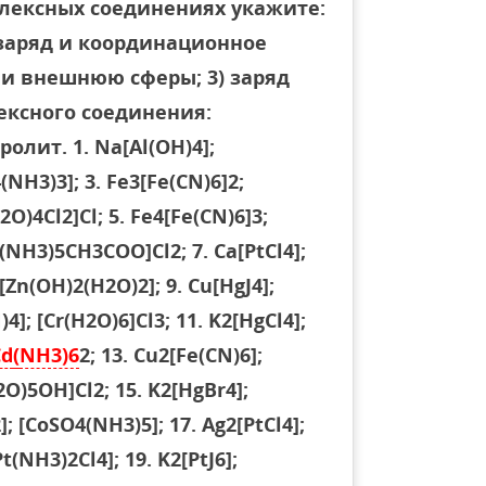
плексных соединениях укажите:
 заряд и координационное
 и внешнюю сферы; 3) заряд
ексного соединения:
лит. 1. Na[Al(OH)4];
(NH3)3]; 3. Fe3[Fe(CN)6]2;
2O)4Cl2]Cl; 5. Fe4[Fe(CN)6]3;
Co(NH3)5CH3COO]Cl2; 7. Ca[PtCl4];
[Zn(OH)2(H2O)2]; 9. Cu[HgJ4];
]; [Cr(H2O)6]Cl3; 11. K2[HgCl4];
Cd
(
NH3)6
2; 13. Cu2[Fe(CN)6];
H2O)5OH]Cl2; 15. K2[HgBr4];
; [CoSO4(NH3)5]; 17. Ag2[PtCl4];
t(NH3)2Cl4]; 19. K2[PtJ6];