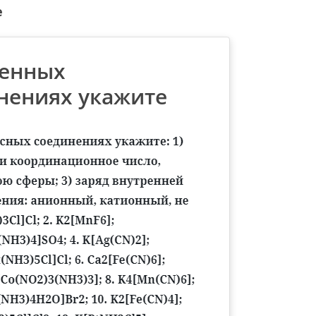
е
денных
нениях укажите