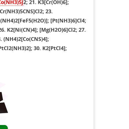
Co(NH3)5J
2; 21. K3[Cr(OH)6];
[Cr(NH3)5CNS]Cl2; 23.
 (NH4)2[FeF5(H2O)]; [Pt(NH3)6]Cl4;
6. K2[Ni(CN)4]; [Mg(H2O)6]Cl2; 27.
. (NH4)2[Co(CNS)4];
tCl2(NH3)2]; 30. K2[PtCl4];