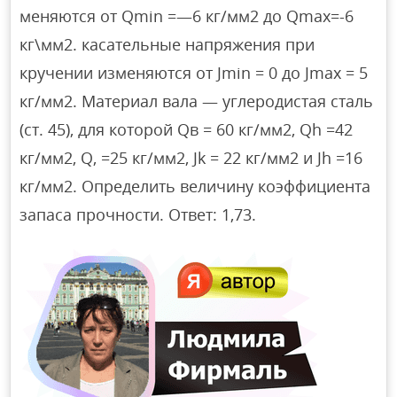
меняются от Qmin =—6 кг/мм2 до Qmах=-6
кг\мм2. касательные напряжения при
кручении изменяются от Jmin = 0 до Jmах = 5
кг/мм2. Материал вала — углеродистая сталь
(ст. 45), для которой Qв = 60 кг/мм2, Qh =42
кг/мм2, Q, =25 кг/мм2, Jk = 22 кг/мм2 и Jh =16
кг/мм2. Определить величину коэффициента
запаса прочности. Ответ: 1,73.