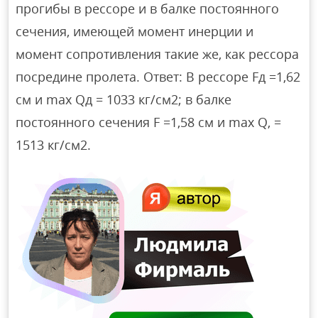
прогибы в рессоре и в балке постоянного
сечения, имеющей момент инерции и
момент сопротивления такие же, как рессора
посредине пролета. Ответ: В рессоре Fд =1,62
см и max Qд = 1033 кг/см2; в балке
постоянного сечения F =1,58 см и max Q, =
1513 кг/см2.