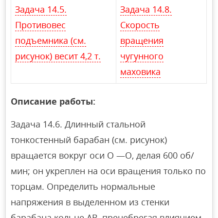
Задача 14.5.
Задача 14.8.
Противовес
Скорость
подъемника (см.
вращения
рисунок) весит 4,2 т.
чугунного
маховика
Описание работы:
Задача 14.6. Длинный стальной
тонкостенный барабан (см. рисунок)
вращается вокруг оси О —О, делая 600 об/
мин; он укреплен на оси вращения только по
торцам. Определить нормальные
напряжения в выделенном из стенки
барабана кольце АВ, пренебрегая влиянием