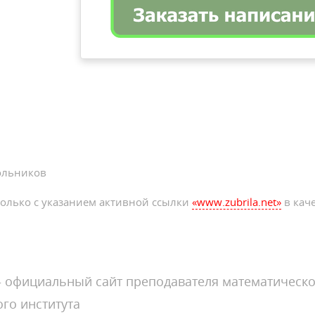
ольников
олько с указанием активной ссылки
«www.zubrila.net»
в каче
официальный сайт преподавателя математическо
го института