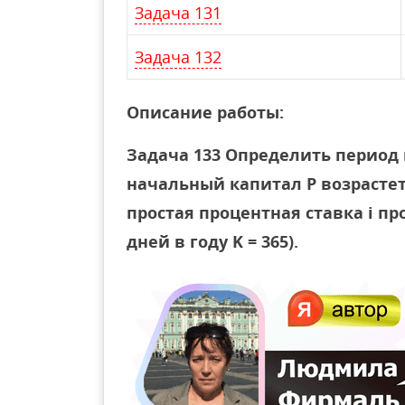
Задача 131
Задача 132
Описание работы:
Задача 133 Определить период 
начальный капитал P возрастет
простая процентная ставка i пр
дней в году K = 365).