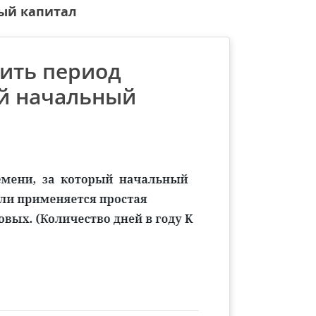
ный капитал
лить период
ый начальный