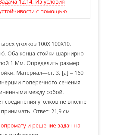
Задача 12.14. Из условия
устойчивости с помощью
тырех уголков 100X 100X10,
к). Оба конца стойки шарнирно
силой 1 Мм. Определить размер
йки. Материал—ст. 3; [а] = 160
инерции поперечного сечения
единенными между собой.
ет соединения уголков не вполне
принимать. Ответ: 21,9 см.
опромату и решение задач на