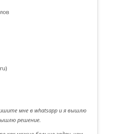
лов
ru)
ишите мне в whatsapp и я вышлю
вышлю решение.