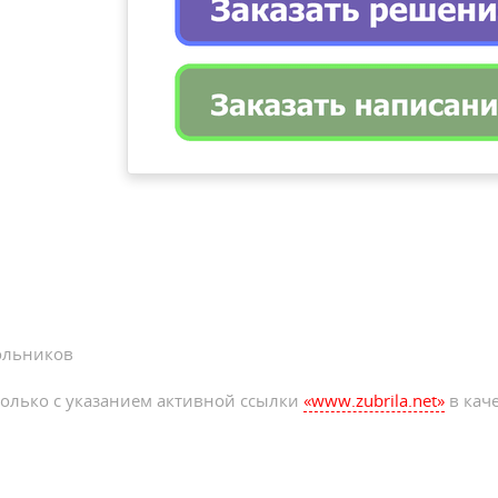
ольников
олько с указанием активной ссылки
«www.zubrila.net»
в каче