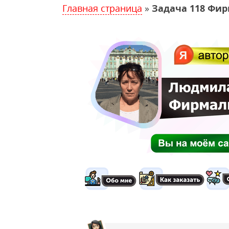
Главная страница
»
Задача 118 Фир