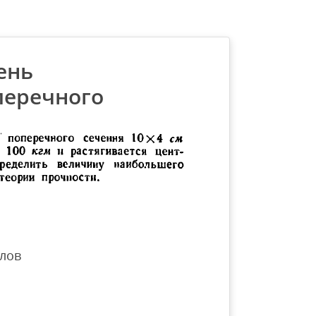
ень
перечного
лов