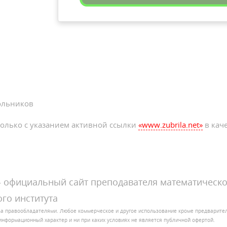
ольников
олько с указанием активной ссылки
«www.zubrila.net»
в каче
официальный сайт преподавателя математическо
го института
за правообладателями. Любое коммерческое и другое использование кроме предварит
ит информационный характер и ни при каких условиях не является публичной офертой.