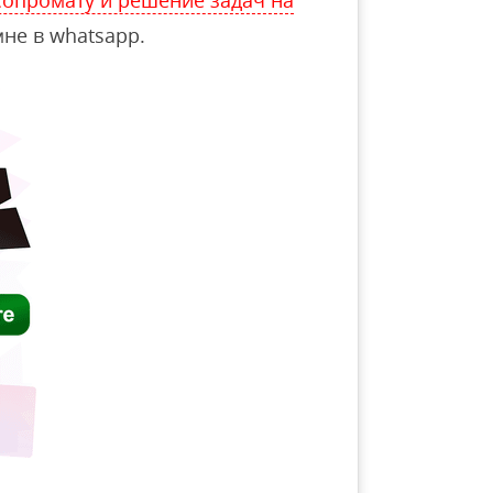
опромату и решение задач на
не в whatsapp.