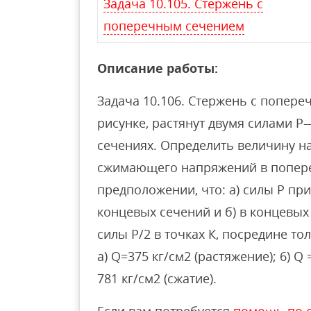
Задача 10.105. Стержень с
поперечным сечением
Описание работы:
Задача 10.106. Стержень с попер
рисунке, растянут двумя силами Р
сечениях. Определить величину 
сжимающего напряжений в попере
предположении, что: а) силы Р пр
концевых сечений и б) в концевы
силы Р/2 в точках К, посредине тол
а) Q=375 кг/см2 (растяжение); 6) Q 
781 кг/см2 (сжатие).