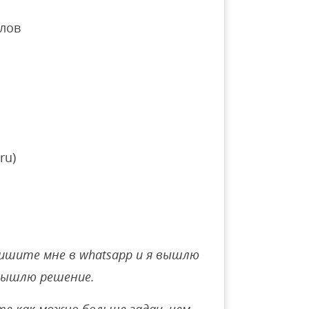
лов
ru)
ишите мне в whatsapp и я вышлю
вышлю решение.