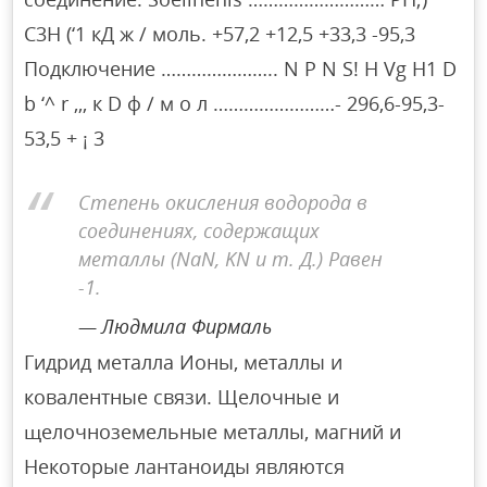
C3H (‘1 кД ж / моль. +57,2 +12,5 +33,3 -95,3
Подключение ………………….. N P N S! H Vg H1 D
b ‘^ r ,,, к D ф / м о л ……………………- 296,6-95,3-
53,5 + ¡ 3
Степень окисления водорода в
соединениях, содержащих
металлы (NaN, KN и т. Д.) Равен
-1.
Людмила Фирмаль
Гидрид металла Ионы, металлы и
ковалентные связи. Щелочные и
щелочноземельные металлы, магний и
Некоторые лантаноиды являются