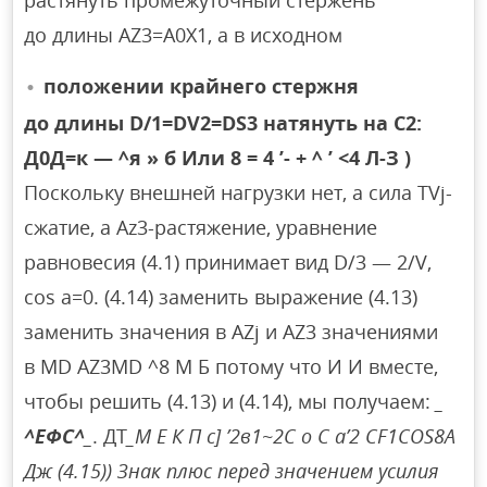
до длины AZ3=A0X1, а в исходном
положении крайнего стержня
до длины D/1=DV2=DS3 натянуть на C2:
Д0Д=к — ^я » б Или 8 = 4 ’- + ^ ’ <4 Л-З )
Поскольку внешней нагрузки нет, а сила TVj-
сжатие, а Az3-растяжение, уравнение
равновесия (4.1) принимает вид D/3 — 2/V,
cos a=0. (4.14) заменить выражение (4.13)
заменить значения в AZj и AZ3 значениями
в MD AZ3MD ^8 М Б потому что И И вместе,
чтобы решить (4.13) и (4.14), мы получаем:
_
^ЕФС^
_
. ДТ
_М Е К П с] ’2в1~2С о С а’2 CF1COS8A
Дж (4.15)) Знак плюс перед значением усилия