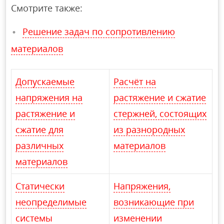
Смотрите также:
Решение задач по сопротивлению
материалов
Допускаемые
Расчёт на
напряжения на
растяжение и сжатие
растяжение и
стержней, состоящих
сжатие для
из разнородных
различных
материалов
материалов
Статически
Напряжения,
неопределимые
возникающие при
системы
изменении