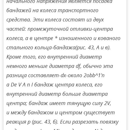
начального напряжения является посадка
бандажей на колеса транспортного
средства. Эти колеса состоят из двух
частей: промежуточной отливки-центра
колеса, а в центре * изношенного и кованого
стального кольца-бандажа(рис. 43, А и в).
Кроме того, его внутренний диаметр
немного меньше диаметра df, обычно эта
разница составляет-dx-около 2obb^1’n
a De V A n I бандаж центра колеса, его
внутренний диаметр больше диаметра
центра; бандаж имеет тянущую силу 2V,
и между бандажом и центром существует
реакция p (рис. 43, б). Если разрезать повязку