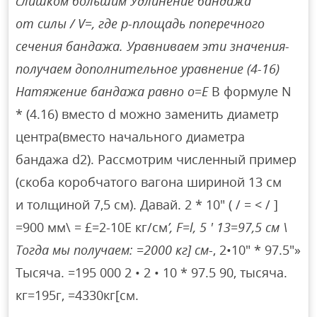
слишком большим Удлинение бандажа
от силы / V=, где p-площадь поперечного
сечения бандажа. Уравниваем эти значения-
получаем дополнительное уравнение (4-16)
Натяжение бандажа равно o=E
В формуле N
* (4.16) вместо d можно заменить диаметр
центра(вместо начального диаметра
бандажа d2). Рассмотрим численный пример
(скоба коробчатого вагона шириной 13 см
и толщиной 7,5 см). Давай. 2 * 10″ ( / = < / ]
=900 мм\ = £=2-10E кг/см
’, F=l, 5 ′ 13=97,5 см \
Тогда мы получаем: =2000 кг] см
-, 2•10″ * 97.5″»
Тысяча. =195 000 2 • 2 • 10 * 97.5 90, тысяча.
кг=195г, =4330кг[см.