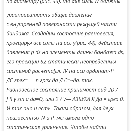
по диаметру (рис. 44), то две силы N должны
уравновешивать общее давление
с внутренней поверхности режущей части
бандажа. Создадим состояние равновесия,
проецируя все силы на ось y(рис. 44); действие
давления p ds на элементы длины бандажа ds,
его проекции 82 статически неопределимы
системой расчета[гл. IV на оси ординат-Р
ДС грех= — п грех да Д С=~да, так.
Равновесное состояние принимает вид 2D / —
J R y sin a da=O, или 2 / V— АЗБУКА Я Да = грех 0.
И так оно и есть. Таким образом, для двух
неизвестных N и P, мы имеем одно
статическое уравнение. Чтобы найти