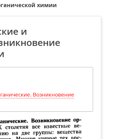
рганической химии
ские и
озникновение
и
рганические. Возникновение