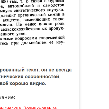
жание:
анические. Возникновение