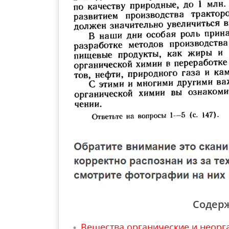
Содер
Вещества органические и неорг