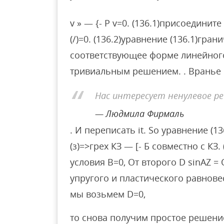
v » — {- P v=0. (136.1)присоединит
(/)=0. (136.2)уравнение (136.1)гран
соответствующее форме линейног
тривиальным решением. . Вранье
Нас интересует ненулевое р
Людмила Фирмаль
. И переписать it. So уравнение (1
(з)=>грех КЗ — [- Б совместно с КЗ.
условия B=0, От второго D sinAZ = 
упругого и пластического равнов
мы возьмем D=0,
то снова получим простое решение. 