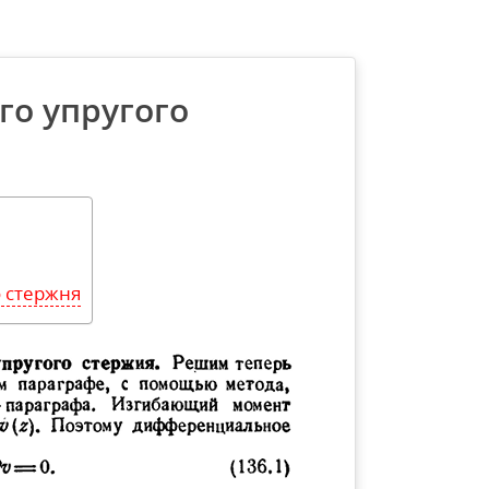
го упругого
о стержня