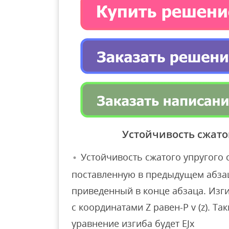
Устойчивость сжато
Устойчивость сжатого упругого 
поставленную в предыдущем абзац
приведенный в конце абзаца. Изг
с координатами Z равен-P v (z). 
уравнение изгиба будет EJx