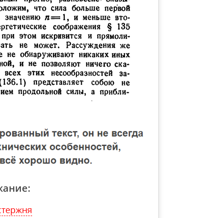
жание:
стержня