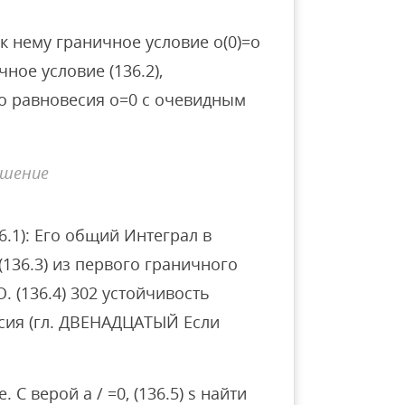
е к нему граничное условие o(0)=o
ичное условие (136.2),
о равновесия o=0 с очевидным
ешение
36.1): Его общий Интеграл в
 (136.3) из первого граничного
O. (136.4) 302 устойчивость
есия (гл. ДВЕНАДЦАТЫЙ Если
С верой a / =0, (136.5) s найти