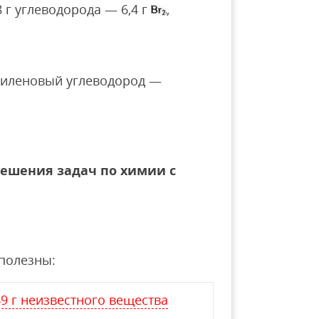
68 г углеводорода — 6,4 г
,
этиленовый углеводород —
решения задач по химии с
полезны:
9 г неизвестного вещества