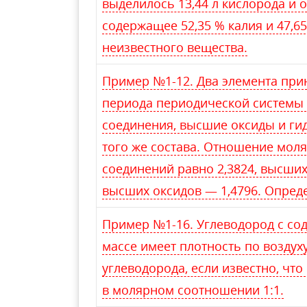
выделилось 13,44 л кислорода и 
содержащее 52,35 % калия и 47,6
неизвестного вещества.
Пример №1-12. Два элемента при
периода периодической системы
соединения, высшие оксиды и ги
того же состава. Отношение мол
соединений равно 2,3824, высших
высших оксидов — 1,4796. Опреде
Пример №1-16. Углеводород с со
массе имеет плотность по воздух
углеводорода, если известно, что
в молярном соотношении 1:1.