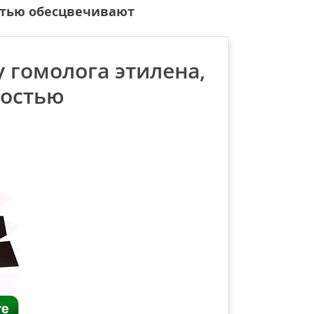
остью обесцвечивают
 гомолога этилена,
ностью