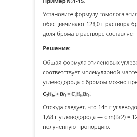
Пример №1-15.
Установите формулу гомолога этил
обесцвечивают 128,0 г раствора б
доля брома в растворе составляет 5
Решение:
Общая формула этиленовых угле
соответствует молекулярной массе
углеводорода с бромом можно пре
Отсюда следует, что 14n г углевод
1,68 г углеводорода — с m(Br2) = 128
полученную пропорцию: