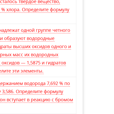
осталось твердое вещество,
5 % хлора. Определите формулу
надлежат одной группе четного
 и образуют водородные
драты высших оксидов одного и
ярных масс их водородных
 оксидов — 1,5875 и гидратов
лите эти элементы.
держанием водорода 7,692 % по
у 3,586. Определите формулу
 он вступает в реакцию с бромом