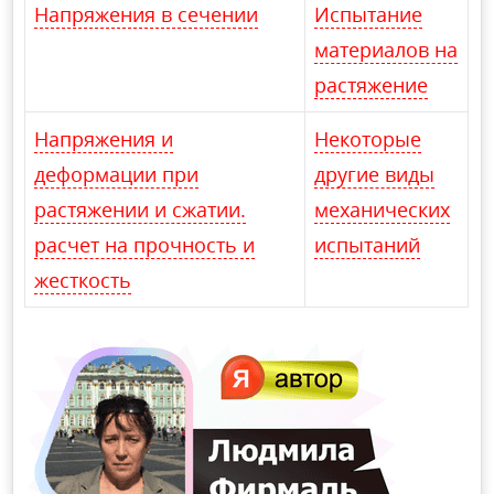
Напряжения в сечении
Испытание
материалов на
растяжение
Напряжения и
Некоторые
деформации при
другие виды
растяжении и сжатии.
механических
расчет на прочность и
испытаний
жесткость