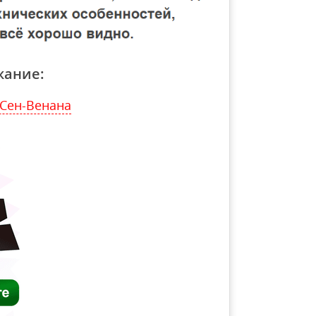
жание:
 Сен-Венана