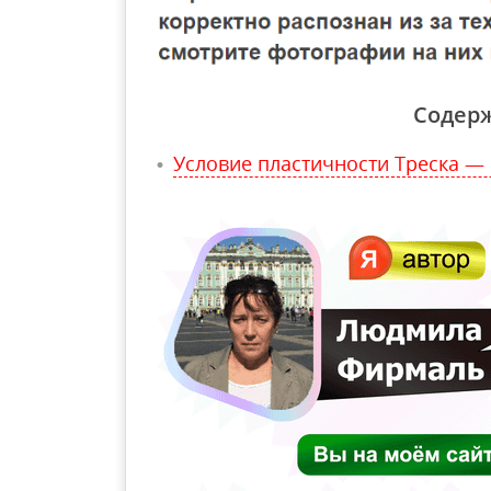
Содер
Условие пластичности Треска —