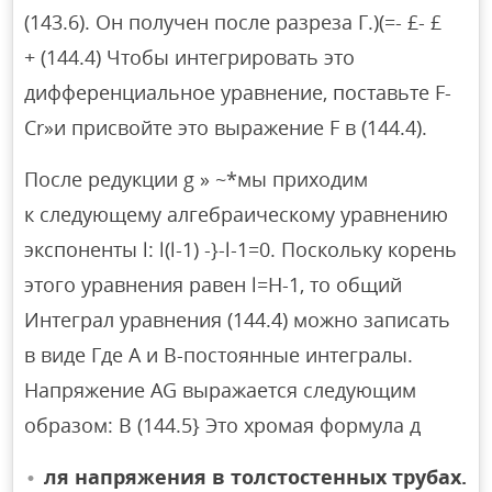
(143.6). Он получен после разреза Г.)(=- £- £
+ (144.4) Чтобы интегрировать это
дифференциальное уравнение, поставьте F-
Cr»и присвойте это выражение F в (144.4).
После редукции g » ~*мы приходим
к следующему алгебраическому уравнению
экспоненты l: l(l-1) -}-l-1=0. Поскольку корень
этого уравнения равен l=H-1, то общий
Интеграл уравнения (144.4) можно записать
в виде Где A и B-постоянные интегралы.
Напряжение AG выражается следующим
образом: В (144.5} Это хромая формула д
ля напряжения в толстостенных трубах.