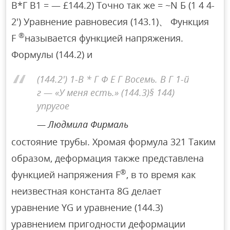
В*Г В1 = — £144.2) Точно так же = ~N Б (1 4 4-
2′) Уравнение равновесия (143.1)、 Функция
®
F
называется функцией напряжения.
Формулы (144.2) и
(144.2′) 1-В * Г Ф Е Г Восемь. В Г 1-й
г — «У меня есть.» (144.3)§ 144)
упругое
Людмила Фирмаль
состояние трубы. Хромая формула 321 Таким
образом, деформация также представлена
®
функцией напряжения F
, в то время как
неизвестная константа 8G делает
уравнение YG и уравнение (144.3)
уравнением пригодности деформации