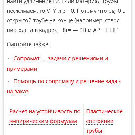
найти удлинение E2. Если материал трубы
несжимаем, то V=Y и ег=0. Потому что og=0 в
открытой трубе на конце (например, ствол
пистолета в кадре)、 8г= — 2В м А * ~Е НГ’
Смотрите также:
Сопромат — задачи с решениями и
примерами
Помощь по сопромату и решение задач
на заказ
Расчет на устойчивость по
Пластическое
эмпирическим формулам
состояние
трубы