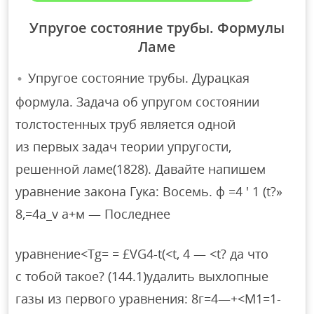
Упругое состояние трубы. Формулы
Ламе
Упругое состояние трубы. Дурацкая
формула. Задача об упругом состоянии
толстостенных труб является одной
из первых задач теории упругости,
решенной ламе(1828). Давайте напишем
уравнение закона Гука: Восемь. ф =4 ′ 1 (t?»
8,=4a_v а+м — Последнее
уравнение<Tg= = £VG4-t(<t, 4 — <t? да что
с тобой такое? (144.1)удалить выхлопные
газы из первого уравнения: 8г=4—+<М1=1-