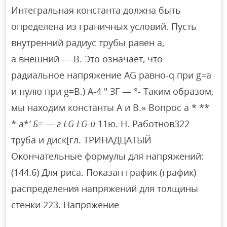
Интегральная константа должна быть
определена из граничных условий. Пусть
внутренний радиус трубы равен a,
а внешний — B. Это означает, что
радиальное напряжение AG равно-q при g=a
и нулю при g=B.) А-4 ″ ЗГ — °- Таким образом,
мы находим константы A и B.» Вопрос а * **
* а*
’ Б= — г LG LG-и
11ю. Н. Работнов322
труба и диск[гл. ТРИНАДЦАТЫЙ
Окончательные формулы для напряжений:
(144.6) Для риса. Показан график (график)
распределения напряжений для толщины
стенки 223. Напряжение