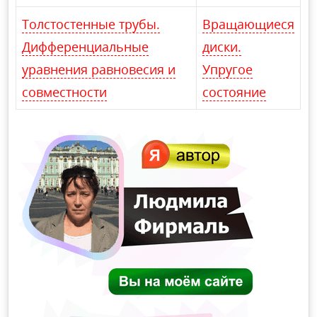
Толстостенные трубы.
Вращающиеся
Дифференциальные
диски.
уравнения равновесия и
Упругое
совместности
состояние