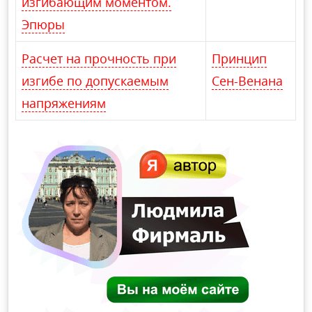
изгибающим моментом.
Эпюры
Расчет на прочность при
Принцип
изгибе по допускаемым
Сен-Венана
напряжениям