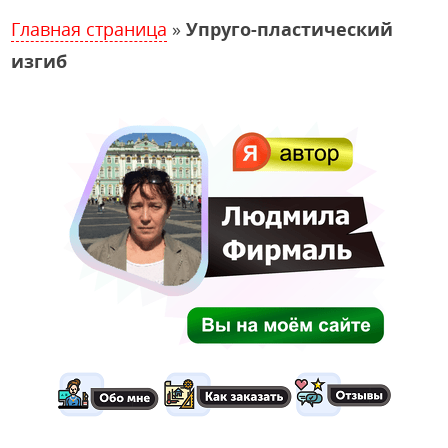
Главная страница
»
Упруго-пластический
изгиб