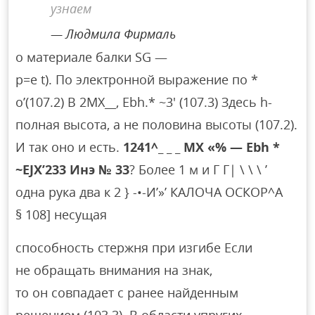
узнаем
Людмила Фирмаль
о материале балки SG —
p=e t). По электронной выражение по *
o’(107.2) В 2MX__, Ebh.* ~3′ (107.3) Здесь h-
полная высота, а не половина высоты (107.2).
И так оно и есть.
1241^_ _ _ МХ «% — Ebh *
~EJX’233 Инэ № 33
? Более 1 м и Г Г| \ \ \ ’
одна рука два к 2 } -•-И’»’ КАЛОЧА ОСКОР^А
§ 108] несущая
способность стержня при изгибе Если
не обращать внимания на знак,
то он совпадает с ранее найденным