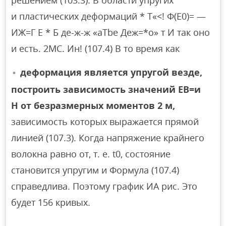
решением (103.3). В области упругих
и пластических деформаций * Т«<! Ф(Е0)= —
ИЖ=Г Е * Б де-ж-ж «aTbe Деж=*о» т И так оно
и есть. 2MC. Ин! (107.4) В то время как
деформация является упругой везде,
построить зависимость значений EB=и
H от безразмерных моментов 2 м,
зависимость которых выражается прямой
линией (107.3). Когда напряжение крайнего
волокна равно от, т. е. t0, состояние
становится упругим и Формула (107.4)
справедлива. Поэтому график ИА рис. Это
будет 156 кривых.