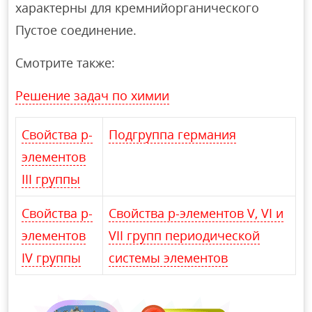
характерны для кремнийорганического
Пустое соединение.
Смотрите также:
Решение задач по химии
Свойства p-
Подгруппа германия
элементов
III группы
Свойства p-
Свойства p-элементов V, VI и
элементов
VII групп периодической
IV группы
системы элементов