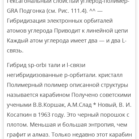
Гексагональный слоистый углерод-полимер-
GRA Подгонка (см. Рис. 111.4). ^^ —
Гибридизация электронных орбиталей
атомов углерода Приводит к линейной цепи
Каждый атом углерода имеет два — и два L-
связь.
Гибрид sp-orbi тали и l-связи
негибридизованные p-орбитали. кристалл
Полимерный полимер описанной структуры
называется карабином Получено советскими
учеными В.В.Коршак, А.М.Слад * Новый, В. И.
Косаткин в 1963 году. Это черный порошок с
плотом. Меньшая и большая энтропия, чем
графит и алмаз. Только недавно этот карабин