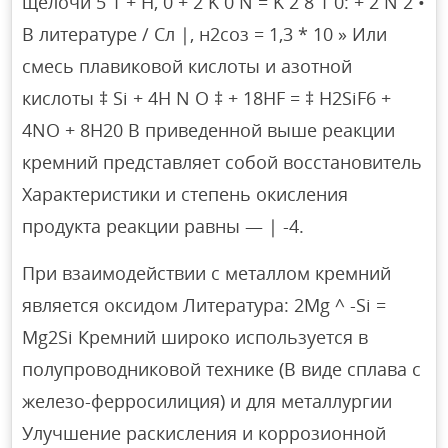
щелочи 5 1 + H, 0 + 2 K 0 N = K 2 8 1 0: + 2 N 2 •
В литературе / Сл |, н2соз = 1,3 * 10 » Или
смесь плавиковой кислоты и азотной
кислоты ‡ Si + 4H N O ‡ + 18HF = ‡ H2SiF6 +
4NO + 8H20 В приведенной выше реакции
кремний представляет собой восстановитель
Характеристики и степень окисления
продукта реакции равны — | -4.
При взаимодействии с металлом кремний
является оксидом Литература: 2Mg ^ -Si =
Mg2Si Кремний широко используется в
полупроводниковой технике (В виде сплава с
железо-ферросилиция) и для металлургии
Улучшение раскисления и коррозионной