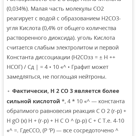
(0,034%). Малая часть молекулы СО2
реагирует с водой с образованием Н2СО3-
угля Кислота (0,4% от общего количества
растворенного диоксида). уголь Кислота
считается слабым электролитом и первой
Константа диссоциации (Н2СОзз = ± Н ++
НСОГ) / Сд | = 4 • 10 «^ • Графит может
замедляться, не поглощая нейтроны.
Фактически, H 2 CO 3 является более
сильной кислотой
*, 4 * 10 «^ — константа
обратимого равновесия реакция C O 2 (r-p) +
H gO (x) H + (r-p) + H C O ^ (p-p) С + С Т.е. 4-10
«^ =. ГдеССО, (Р ‘Р) — все сосредоточено ^