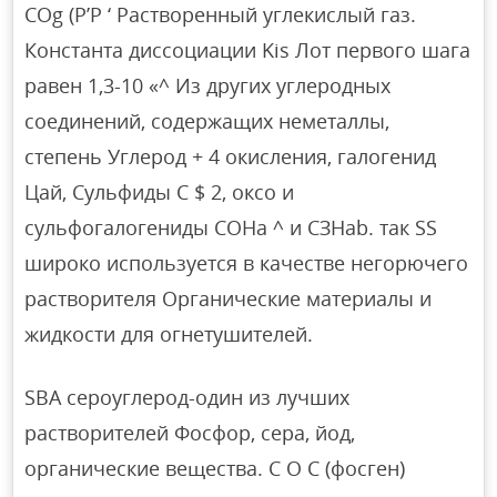
COg (P’P ‘ Растворенный углекислый газ.
Константа диссоциации Kis Лот первого шага
равен 1,3-10 «^ Из других углеродных
соединений, содержащих неметаллы,
степень Углерод + 4 окисления, галогенид
Цай, Сульфиды С $ 2, оксо и
сульфогалогениды СОНа ^ и СЗНаb. так SS
широко используется в качестве негорючего
растворителя Органические материалы и
жидкости для огнетушителей.
SBA сероуглерод-один из лучших
растворителей Фосфор, сера, йод,
органические вещества. C O C (фосген)