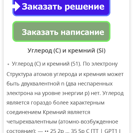
Углерод (C) и кремний (Si)
Углерод (С) и кремний (51). По электрону
Структура атомов углерода и кремния может
быть двухвалентной n (два неспаренных
электрона на уровне энергии р) нет. Углерод
является гораздо более характерным
соединением Кремний является
четырехвалентным (атомно-возбужденное
состояние): — •• 25 2p … 35 Sp C [TT | GPT1 I