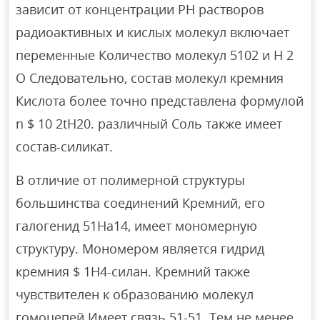
зависит от концентрации PH растворов
радиоактивных и кислых молекул включает
переменные Количество молекул 5102 и H 2
O Следовательно, состав молекул кремния
Кислота более точно представлена ​​формулой
n $ 10 2tH20. различный Соль также имеет
состав-силикат.
В отличие от полимерной структуры
большинства соединений Кремний, его
галогенид 51Ha14, имеет мономерную
структуру. Мономером является гидрид
кремния $ 1Н4-силан. Кремний также
чувствителен к образованию молекул
гомоцепей Имеет связь 51-51. Тем не менее,