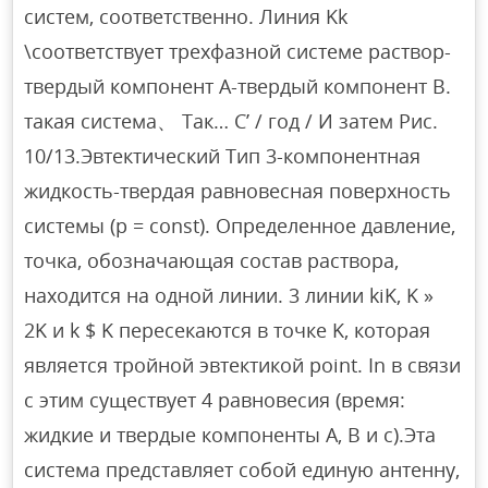
систем, соответственно. Линия Kk
\соответствует трехфазной системе раствор-
твердый компонент A-твердый компонент B.
такая система、 Так… C’ / год / И затем Рис.
10/13.Эвтектический Тип 3-компонентная
жидкость-твердая равновесная поверхность
системы (p = const). Определенное давление,
точка, обозначающая состав раствора,
находится на одной линии. 3 линии kiK, K »
2K и k $ K пересекаются в точке K, которая
является тройной эвтектикой point. In в связи
с этим существует 4 равновесия (время:
жидкие и твердые компоненты А, В и с).Эта
система представляет собой единую антенну,