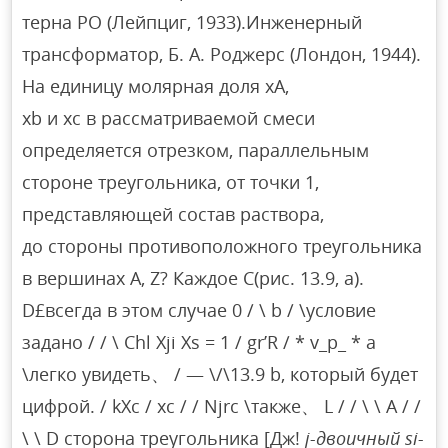
терна РО (Лейпциг, 1933).Инженерный
трансформатор, Б. А. Роджерс (Лондон, 1944).
На единицу молярная доля xA,
xb и xc в рассматриваемой смеси
определяется отрезком, параллельным
стороне треугольника, от точки 1,
представляющей состав раствора,
до стороны противоположного треугольника
в вершинах A, Z? Каждое С(рис. 13.9, а).
D£всегда в этом случае 0 / \ b / \условие
задано / / \ Chl Xji Xs = 1 / gr’R / * v_p_ * a
\легко увидеть、 / — \/\13.9 b, который будет
цифрой. / kXc / xc / / Njrc \также、 L / / \ \ A / /
\ \ D сторона треугольника [Дж!
j-двоичный si-