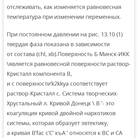
отслеживать, как изменяется равновесная
температура при изменении переменных.
При постоянном давлении на рис. 13.10 (1)
твердая фаза показана в зависимости
от состава (chl, xb).Поверхность Б Минск-ИКК
\является равновесной поверхности раствор-
Кристалл компонента B,
и c поверхности’k2kkya соответствует
раствор-Кристалл с. Система творческих-
Хрустальный л. Кривой Донецк \ B ’- это
коагуляция кривой двойной наркотиков
системы, которая образует эвтектику,
а кривая B’fac с’С’ къА ’ относятся к BC и CA