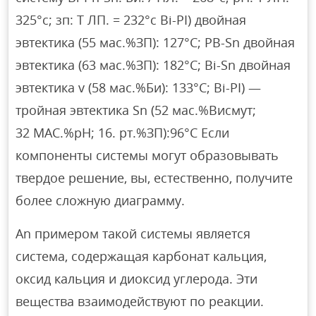
325°с; зп: Т ЛП. = 232°с Bi-PI) двойная
эвтектика (55 мас.%ЗП): 127°С; PB-Sn двойная
эвтектика (63 мас.%ЗП): 182°С; Bi-Sn двойная
эвтектика v (58 мас.%Би): 133°С; Bi-PI) —
тройная эвтектика Sn (52 мас.%Висмут;
32 МАС.%рН; 16. рт.%ЗП):96°С Если
компоненты системы могут образовывать
твердое решение, вы, естественно, получите
более сложную диаграмму.
An примером такой системы является
система, содержащая карбонат кальция,
оксид кальция и диоксид углерода. Эти
вещества взаимодействуют по реакции.