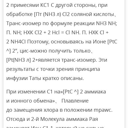
2 примесями КС1 С другой стороны, при
обработке [Пт (NH3 л) Сl2 соляной кислоты、
Транс-изомер по формуле реакции NH3 NH;
П. NH; НХК Сl2 + 2 Нсl = Cl NH. П. НХК Cl +
2 NH4CI Поэтому, основываясь на Ионе [PtC
^] 2″, цис-можно получить только、
[Рt(NH3 л] 2+является транс-изомер. Эти
результаты с точки зрения принципа
инфузии Таты кратко описаны.
При изменении C1 на»[PtC ^] 2 аммиака
и ионного обмена»、 Плавление
до замещения хлора в положении mpawc.
Отсюда и 2-й Молекула аммиака Рая
заменяет Ион С1-1, который не сильно