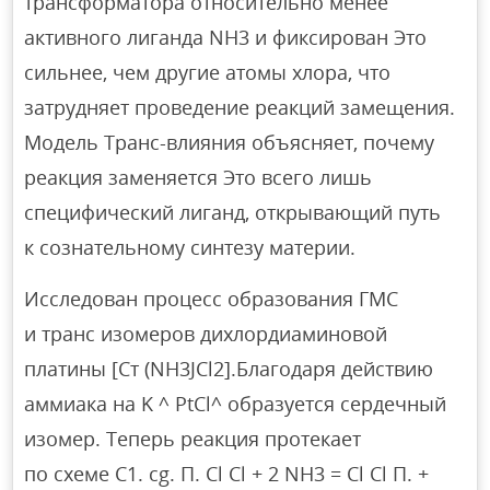
трансформатора относительно менее
активного лиганда NH3 и фиксирован Это
сильнее, чем другие атомы хлора, что
затрудняет проведение реакций замещения.
Модель Транс-влияния объясняет, почему
реакция заменяется Это всего лишь
специфический лиганд, открывающий путь
к сознательному синтезу материи.
Исследован процесс образования ГМС
и транс изомеров дихлордиаминовой
платины [Ст (NH3JCl2].Благодаря действию
аммиака на K ^ PtCl^ образуется сердечный
изомер. Теперь реакция протекает
по схеме С1. cg. П. Cl Cl + 2 NH3 = Cl Cl П. +