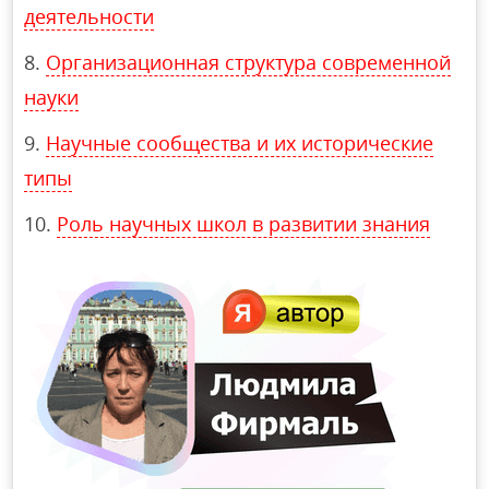
деятельности
Организационная структура современной
науки
Научные сообщества и их исторические
типы
Роль научных школ в развитии знания