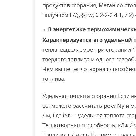
продуктов сгорания, Метан со стол
получаем l //;, {-; w, 6 2-2-2 4 1, 7 2)
В энергетике термохимическ
Характеризуется его удельной 
тепла, выделяемое при сгорании 1
твердого топлива и одного газоо
Чем выше теплотворная способнос
топлива.
Удельная теплота сгорания Если в
вы можете рассчитать реку Ny и мол
/ м, Где (5t — удельная теплота сго
Теплотворная способность, кДж / 
Топливо, г / моль Например, расс