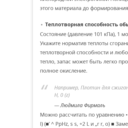
этого материала до формирования
Теплотворная способность обы
Состояние (давление 101 кПа), 1 м
Укажите норматив теплоты сгорания
теплотворной способности и любо
тепло, запас может быть легко пр
полное окисление.
Например, Плотин для сжигания
H, 0 (г)
Людмила Фирмаль
Можно рассчитать по уравнению • ‘^ / 
I) (■’ ^ PpHz, s s, +2 L и „r r, o) ■