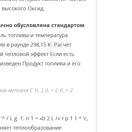
 высокого Оксид.
чно обусловлена ​​стандартом
.
оль топлива и температура
 в раунде 298,15 К. Расчет
й тепловой эффект Если есть
оизведен Продукт топлива и его
 метана C H, 2 0, = C 0, + 2
L g. 1: n 1 = «b 2 L /» r p 1 1 ^ ‘c,
 Заменяет теплообразование