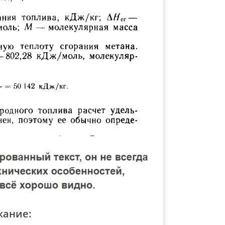
жание: