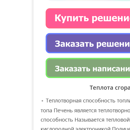
Теплота сгор
Теплотворная способность топл
топа Печень является теплотворн
способность Называется тепловой
кислородной электроникой Полице