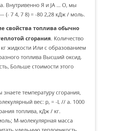
а. Внутривенно Я и JA … О, мы
 — (- 7 4, 7 8) = -80 2,28 кДж / моль.
ие свойства топлива обычно
теплотой сгорания
. Количество
 кг жидкости Или с образованием
бразного топлива Высший оксид.
ть, Больше стоимости этого
ы знаете температуру сгорания,
екулярный вес: p, = -L // a. 1000
рания топлива, кДж / кг.
моль; М-молекулярная масса
читать удельную теплоемкость