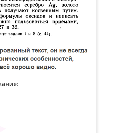
жание: