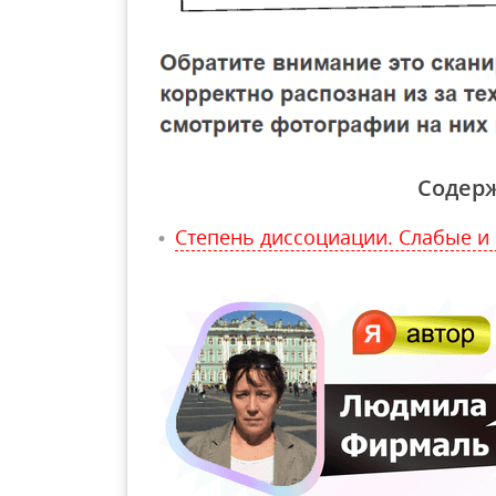
Содер
Степень диссоциации. Слабые и