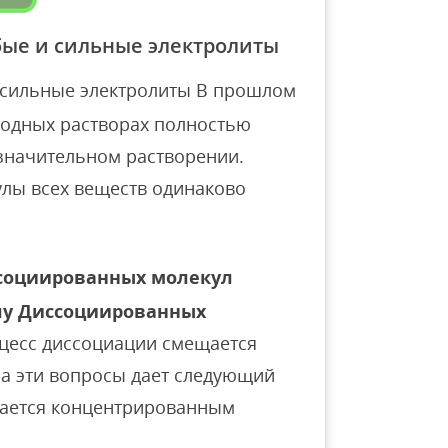
бые и сильные электролиты
 сильные электролиты В прошлом
 водных растворах полностью
значительном растворении.
улы всех веществ одинаково
социированных молекул
лу Диссоциированных
оцесс диссоциации смещается
 на эти вопросы дает следующий
рается концентрированным