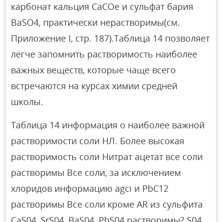
карбонат кальция CaCOe и сульфат бария
BaSO4, практически нерастворимы(см.
Приложение I, стр. 187).Таблица 14 позволяет
легче запомнить растворимость наиболее
важных веществ, которые чаще всего
встречаются на курсах химии средней
школы.
Таблица 14 информация о наиболее важной
растворимости соли НЛ. Более высокая
растворимость соли Нитрат ацетат все соли
растворимы Все соли, за исключением
хлоридов информацию agci и PbC12
растворимы Все соли кроме AR из сульфита
CaS04, SrS04, BaS04, PbS04 растворимы? S04