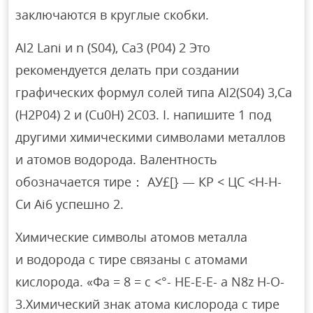
заключаются в круглые скобки.
AI2 Lani и n (S04), Ca3 (P04) 2 Это
рекомендуется делать при создании
графических формул солей типа AI2(S04) 3,Ca
(H2P04) 2 и (Cu0H) 2C03. I. напишите 1 под
другими химическими символами металлов
и атомов водорода. Валентность
обозначается тире： АУ£[} — КР < ЦС <Н-Н-
Си Ai6 успешно 2.
Химические символы атомов металла
и водорода с тире связаны с атомами
кислорода. «Φa = 8 = c <°- НЕ-Е-Е- а N8z Н-О-
3.Химический знак атома кислорода с тире