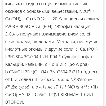
кислых оксидов со щелочами, а кислых
оксидов с основными веществами. N2Ofi +
Ca (OH), -; Ca (NO.)2 + H20 Кальциевая селитра
P208 + 3CaO-V Ca, (P04) 2 Фосфат кальция
3.Соль получают взаимодействием солей
с кислотами, щелочами. Металлы, нелетучие
кислотные оксиды и другие соли.： Ca, (PO»),
I-3H2S04 3CaS04-f 2H, P04 * Сульфофосфат
Кальций. кальций. с = о В иFc, (So Alpha),
b CNaOH 2Fe (OH)34+ 3Na2S04 В)711.подъем
от f: и Солил (III）
» CuSO, а. к. а. ПК-Фесо «+
КР Дж сульф. п в «.11.Ф; 1Т 111 МС) xi
и**; <(II）
CaCOj + Si02 L CaSiO, f C(\ f KIRLMZHLT СИЛ
ВТОРОЙ.