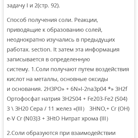
задачу I и 2(стр. 92).
Способ получения соли. Реакции,
приводящие к образованию солей,
неоднократно изучались в предыдущих
работах. section. It затем эта информация
записывается в определенную
систему. 1.Соли получают путем воздействия
кислот на металлы, основные оксиды
и основания. 2Н3РО» + 6N»I-2na3p04 *» 3H2f
Ортофосфат натрия 3H2S04 + Fe203-Fe2 (S04)
3 \ ЗН20 Сера / 11 желез «(III） 3HNO,+ Cr (OH)
e-V Cr (N03)3 + 3HtO Нитрат хрома (III）
2.Соли образуются при взаимодействии