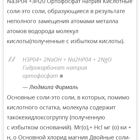
Na3P04 +ЗН20 Ортофосфат натрия Кислотные
соли-это соли, образующиеся в результате
неполного замещения атомами металла
атомов водорода молекул
кислоты(полученные с избытком кислоты).
Н3Р04+ 2NaOH + Na2HP04 + 2NgO
Гидрокарбонат натрия
ортофосфат ■
Людмила Фирмаль
Основные соли-это соли, в которых, помимо
кислотного остатка, молекула содержит
такокехидлоксогруппу (полученную
с избытком оснований). Мг(о),+ Нсl мг (о) ки +
н, о Основной хлорид магния Двойные соли-