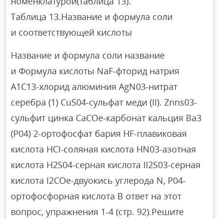
номенклатурой(таблица 13).
Таблица 13.Название и формула соли
и соответствующей кислоты
Название и формула соли название
и Формула кислоты NaF-фторид натрия
A1C13-хлорид алюминия AgN03-нитрат
серебра (1) CuS04-сульфат меди (II). Znns03-
сульфит цинка CaCOe-карбонат кальция Ba3
(P04) 2-ортофосфат бария HF-плавиковая
кислота HCI-соляная кислота HN03-азотная
кислота H2S04-серная кислота II2S03-серная
кислота I2COe-двуокись углерода N, P04-
ортофосфорная кислота В ответ на этот
вопрос, упражнения 1-4 (стр. 92).Решите