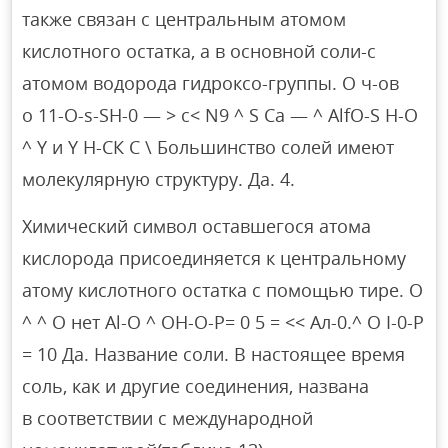
также связан с центральным атомом
кислотного остатка, а в основной соли-с
атомом водорода гидроксо-группы. О ч-ов
о 11-О-s-SH-0 — > с< N9 ^ S Ca — ^ AlfO-S H-O
^ Y и Y Н-СК С \ Большинство солей имеют
молекулярную структуру. Да. 4.
Химический символ оставшегося атома
кислорода присоединяется к центральному
атому кислотного остатка с помощью тире. О
^ ^ О нет Al-O ^ OH-О-Р= 0 5 = << Ал-0.^ O I-0-P
= 10 Да. Название соли. В настоящее время
соль, как и другие соединения, названа
в соответствии с международной