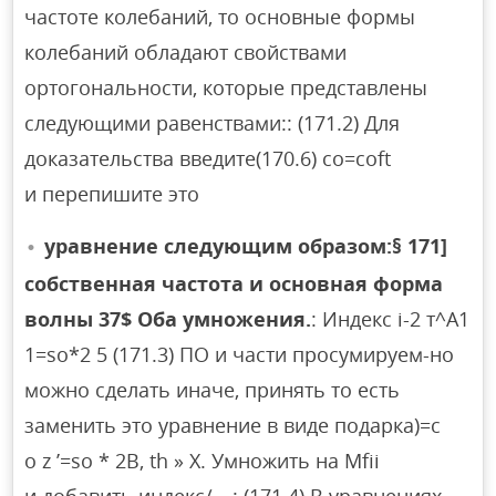
частоте колебаний, то основные формы
колебаний обладают свойствами
ортогональности, которые представлены
следующими равенствами:: (171.2) Для
доказательства введите(170.6) co=coft
и перепишите это
уравнение следующим образом:§ 171]
собственная частота и основная форма
волны 37$ Оба умножения.
: Индекс i-2 т^A1
1=so*2 5 (171.3) ПО и части просумируем-но
можно сделать иначе, принять то есть
заменить это уравнение в виде подарка)=c
o z ’=so * 2B, th » X. Умножить на Mfii
и добавить индекс/、: (171.4) В уравнениях