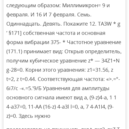
следующим образом: Миллимикрон= 9 и
февраля. И 16 И 7 февраля. Семь.
Одиннадцать. Девять. Покажите 12. TA3W * g
‘ §171] собственная частота и основная
форма вибрации 375- * Частотное уравнение
(171.1) принимает вид: Открыв определитель,
получим кубическое уравнение z* — 34Z1+N
g-28=0. Корни этого уравнения: z1=31.56, z
t=2, z t=0.44. Соответствующая частота: «>.=°-
6i7/с -«.=5.’9/Б Уравнения для амплитуды
основного сигнала имеют вид a, (9-z)4-a, 1 1
4-a37=0, 11-AA (16-z) 4-a3l l=0, a, 7 4-A1I4, (9-
z)=0. Здесь нужно