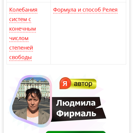
Колебания
Формула и способ Релея
систем с
конечным
числом
степеней
свободы