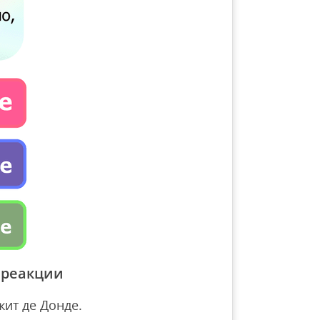
 реакции
ит де Донде.