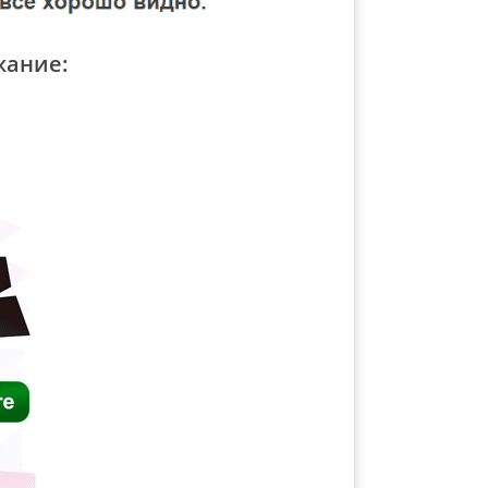
жание: