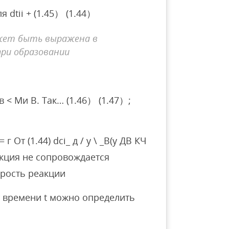
я dtii + (1.45） (1.44）
жет быть выражена в
при образовании
 в < Ми В. Так… (1.46） (1.47）;
 От (1.44) dci_ д / у \ _В(у ДВ КЧ
еакция не сопровождается
рость реакции
 времени t можно определить