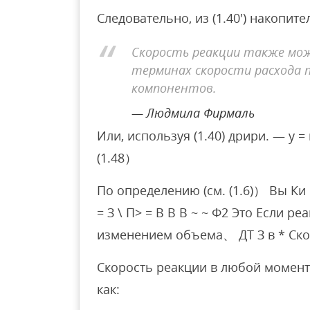
Следовательно, из (1.40′) накопител
Скорость реакции также мо
терминах скорости расхода 
компонентов.
Людмила Фирмаль
Или, используя (1.40) дрири. — у =
(1.48）
По определению (см. (1.6)） Вы Ки = г
= З \ П> = В В В ~ ~ Ф2 Это Если р
изменением объема、 ДТ З в * Ско
Скорость реакции в любой момент
как: