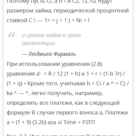
Поэтому пусть Ci, а n \ и C2, 12, n2 будут
размером займа, периодической процентной
ставкой C \ — 1> = j = 1 J = Ni + l
и сроком займа в сроке
организации.
Людмила Фирмаль
При использовании уравнения (2.8)
уравнения a’- = R / 12 (1 + h) и 1 + r = (1-b 7r) /
(1 + q) • Кроме того, учитывая b = Ci / a ^ = C} /
ka ^ — ^, легко получить, например,
определить все платежи, как в следующей
формуле В случае первого взноса a, Платежи
a = (1 + 9) (3.26) aza «I Time + P2П1