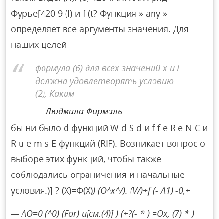
Фурье[420 9 (I) и f (t? Функция » any »
определяет все аргументы значения. Для
наших целей
формула (6) для всех значений x и I
должна удовлетворять условию
(2), Каким
Людмила Фирмаль
бы ни было d функций W d S d и f f e R e N C и
R u e m s E функций (RIF). Возникает вопрос о
выборе этих функций, чтобы также
соблюдались ограничения и начальные
условия.)] ? (Х)=Ф(Х)
) (О^х^/). (V/)+f (- A1) -0,+
— AO=0 (^0) (For) и[см.(4)] ) (+?(- * ) =Ох, (7) * )