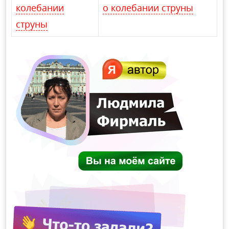
колебании
о колебании струны
струны