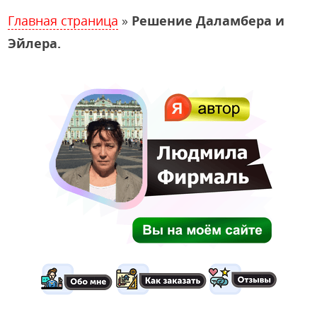
Главная страница
»
Решение Даламбера и
Эйлера.