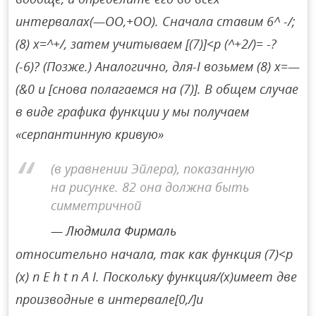
интервалах(—OO,+OO). Сначала ставим 6^ -/;
(8) x=^+/, затем учитываем [(7)]<p (^+2/)= -?
(-6)? (Позже.) Аналогично, для-I возьмем (8) x=—
(&0 и [снова полагаемся на (7)]. В общем случае
в виде графика функции y мы получаем
«серпантинную кривую»
(в уравнении Эйлера), показанную
на рисунке. 82 она должна быть
симметричной
Людмила Фирмаль
относительно начала, так как функция (7)<p
(x) n E h t n A I. Поскольку функция/(x)имеет две
производные в интервале[0,/]и