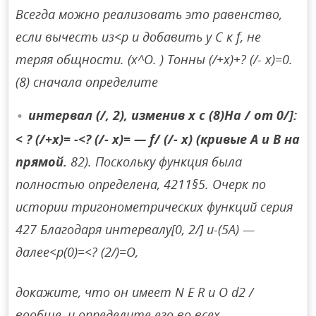
Всегда можно реализовать это равенство,
если вычесть из<p и добавить y C к f, не
теряя общности. (х^О. ) Тонны (/+х)+? (/- х)=0.
(8) сначала определите
интервал (/, 2), изменив x с (8)На / от 0/]:
< ? (/+х)= -<? (/- x)= — f/ (/- x) (кривые A и B на
прямой.
82). Поскольку функция была
полностью определена, 4211§5. Очерк по
истории тригонометрических функций серия
427 Благодаря интервалу[0, 2/] и-(5A) —
далее<p(0)=<? (2/)=O,
докажите, что он имеет N E R и O d2 /
вообще, и определите его во всех