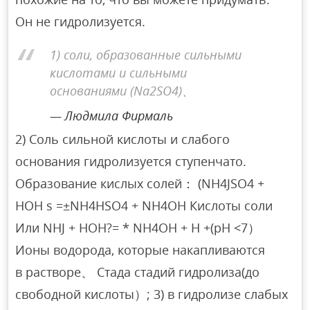
Он не гидролизуется.
1) соли, образованные сильными
кислотами и сильными
основаниями (Na2SO4)、
Людмила Фирмаль
2) Соль сильной кислоты и слабого
основания гидролизуется ступенчато.
Образование кислых солей： (NH4JSO4 +
HOH s =±NH4HSO4 + NH4OH Кислоты соли
Или NHJ + HOH?= * NH4OH + H +(pH <7）
Ионы водорода, которые накапливаются
в растворе、 Стада стадий гидролиза(до
свободной кислоты）; 3) в гидролизе слабых