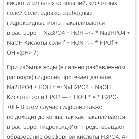
кислот и сильных оснований, кислотных
солей Соли, однако, свободные
гидроксидные ионы накапливаются
в растворе： Na3PO4 + HOH =?= * Na2HPO4 +
NaOH Кислоты соли f + HON h = * HPOf +
OH «(pH> 7）
При избытке воды (в сильно разбавленном
растворе) гидролиз протекает дальше.
Na2HPO4 + HOH * =±NaH2PO4 + NaOH
Кислоты соли НРО2 — + НОН * = * Н2РО-
+0Н- В этом случае гидролиз также
не доходит до конца, так как накапливается
в растворе. Гидроксид-Ион предотвращает
образование фосфорной кислоты H3PO4. 4)