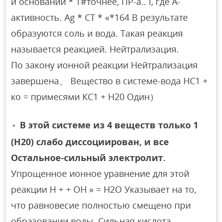
и оснований * Т#точнее, ПР-а.. I, где A-
активность. Ag * CT * «*164 В результате
образуются соль и вода. Такая реакция
называется реакцией. Нейтрализация.
По закону ионной реакции Нейтрализация
завершена、 Вещество в системе-вода НС1 +
ко = примесями КС1 + Н20 Один）
В этой системе из 4 веществ только 1
(Н20) слабо диссоциирован, и все
Остальное-сильный электролит.
Упрощенное ионное уравнение для этой
реакции Н + + ОН » = Н2О Указывает на то,
что равновесие полностью смещено при
образовании воды. Сильная кислота