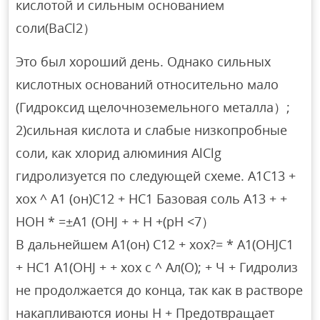
кислотой и сильным основанием
соли(BaCl2）
Это был хороший день. Однако сильных
кислотных оснований относительно мало
(Гидроксид щелочноземельного металла）;
2)сильная кислота и слабые низкопробные
соли, как хлорид алюминия AlClg
гидролизуется по следующей схеме. A1C13 +
хох ^ А1 (он)С12 + НС1 Базовая соль A13 + +
HOH * =±A1 (OHJ + + H +(pH <7）
В дальнейшем А1(он) С12 + хох?= * А1(OHJC1
+ НС1 А1(OHJ + + хох с ^ Ал(О); + Ч + Гидролиз
не продолжается до конца, так как в растворе
накапливаются ионы H + Предотвращает