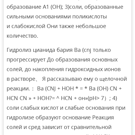
образование A1 (OH); 3)соли, образованные
сильными основаниями поликислоты
и слабокислой Они также небольшое
количество.
Гидролиз цианида бария Ba (cnj только
прогрессирует До образования основных
солей, до накопления гидроксидных ионов
в растворе、 Я рассказываю ему о щелочной
реакции.： Ba (CNJ + HOH * = * Ba (OH) CN +
HCN CN » + HOH?= ^ НСN + он»(рН> 7）; 4)
соли слабых кислот и слабые основания при
гидролизе образуют основание Реакция
солей и сред зависит от сравнительной