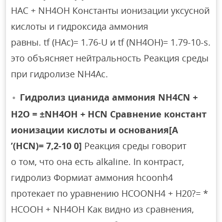
HAC + NH4OH Константы ионизации уксусной
кислоты и гидроксида аммония
равны. tf (HAc)= 1.76-U и tf (NH4OH)= 1.79-10-s.
это объясняет нейтральность Реакция среды
при гидролизе NH4Ac.
Гидролиз цианида аммония NH4CN +
H2O = ±NH4OH + HCN Сравнение констант
ионизации кислоты и основания[A
’(HCN)= 7,2-10 0]
Реакция среды говорит
о том, что она есть alkaline. In контраст,
гидролиз Формиат аммония hcoonh4
протекает по уравнению HCOONH4 + H20?= *
HCOOH + NH4OH Как видно из сравнения,