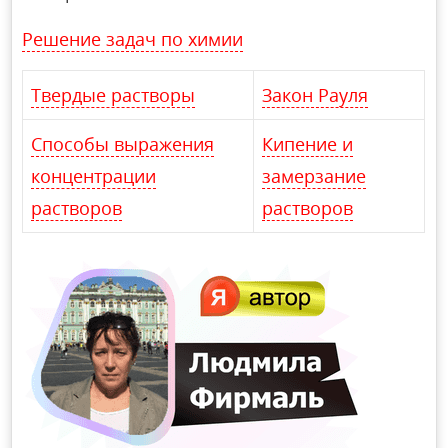
Решение задач по химии
Твердые растворы
Закон Рауля
Способы выражения
Кипение и
концентрации
замерзание
растворов
растворов