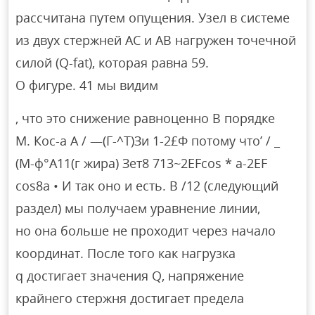
рассчитана путем опущения. Узел в системе
из двух стержней AC и AB нагружен точечной
силой (Q-fat), которая равна 59.
О фигуре. 41 мы видим
, что это снижение равноценно В порядке
М. Кос-а А / —(Г-^Т)Зи 1-2£Ф потому что’ / _
(М-ф°А11(г жира) Зет8 713~2EFcos * a-2EF
cos8a • И так оно и есть. В /12 (следующий
раздел) мы получаем уравнение линии,
но она больше не проходит через начало
координат. После того как нагрузка
q достигает значения Q, напряжение
крайнего стержня достигает предела