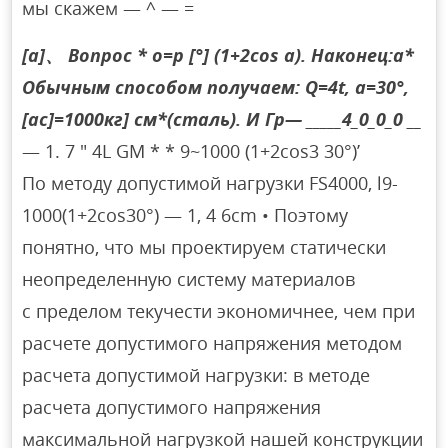
мы скажем — ^ — =
[a]、 Вопрос * о=р [°] (1+2cos а). Наконец:а*
Обычным способом получаем: Q=4t, a=30°,
[ac]=1000кг] см*(сталь). И Гр—
_____4_0_0_0
__
— 1. 7 ″ 4L GM * * 9~1000 (1+2cos3 30°)’
По методу допустимой нагрузки FS4000, l9-
1000(1+2cos30°) — 1, 4 6cm • Поэтому
понятно, что мы проектируем статически
неопределенную систему материалов
с пределом текучести экономичнее, чем при
расчете допустимого напряжения методом
расчета допустимой нагрузки: в методе
расчета допустимого напряжения
максимальной нагрузкой нашей конструкции