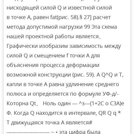
нисходящей силой Q и известной силой
в точке A, равен fat(рис. 58).§ 27] расчет
метода допустимой нагрузки 99 Эта схема
нашей проектной работы является、
Графически изобразим зависимость между
силой Q и смещением f точки A для
объяснения процесса деформации
возможной конструкции (рис. 59). А Q^Q и Т,
капли в точке А равна удлинение среднего
полюса и определяется по формуле УФ-д/-
Которна Qt、 Ноль один — ^з—(1+2С о С3А)е
Ф. Когда Q находится в интервале, QR Q q *
T движущаяся точка A является#
———————— ~ • эта цифра была