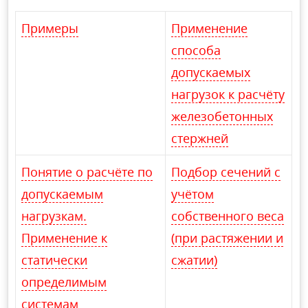
Примеры
Применение
способа
допускаемых
нагрузок к расчёту
железобетонных
стержней
Понятие о расчёте по
Подбор сечений с
допускаемым
учётом
нагрузкам.
собственного веса
Применение к
(при растяжении и
статически
сжатии)
определимым
системам