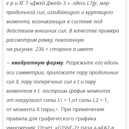
е р и ХГ Т «Джей Джей» З » -здесь L7gr, млр-
продольной сил, изгибающего и крутящего
момента, возникающих в системе под
действием внешних сил. В качестве примера
рассмотрим рамку, показанную
на рисунке. 236 < сторона а имеет
квадратную форму.
Разрежьте его вдоль
оси симметрии, приложите пару продольных
сил X, пару поперечных сил x t и пару
моментов x t. построим график момента
от нагрузки
от силы L\ = 1,от силы L2 = 1,
от момента X пары,=. При применении
правила для графического графика
умножения: Отчет, «G1Vvl’-2z паза а-м[А2
-в