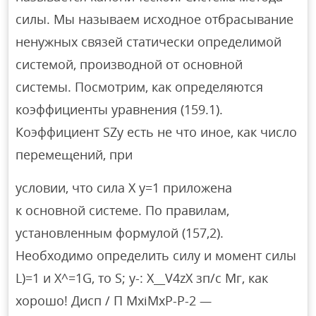
силы. Мы называем исходное отбрасывание
ненужных связей статически определимой
системой, производной от основной
системы. Посмотрим, как определяются
коэффициенты уравнения (159.1).
Коэффициент SZy есть не что иное, как число
перемещений, при
условии, что сила X y=1 приложена
к основной системе. По правилам,
установленным формулой (157,2).
Необходимо определить силу и момент силы
L)=1 и X^=1G, то S; y-: Х__V4zX зп/с Мг, как
хорошо! Дисп / П MxiMxP-Р-2
—