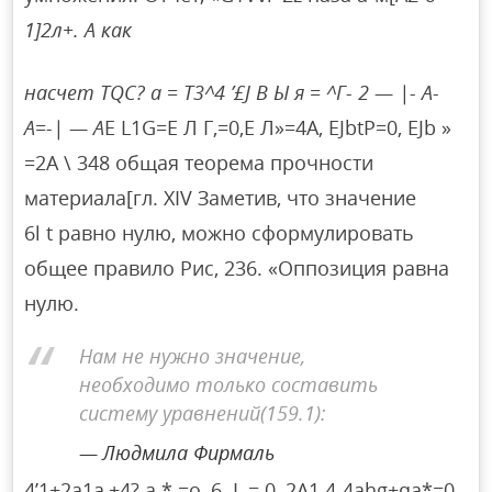
1]2л+. А как
насчет TQC? а = Т3^4 ’£J В Ы я = ^Г- 2 — |- А-
А=-| — А
Е L1G=Е Л Г,=0,Е Л»=4А, EJbtP=0, EJb »
=2A \ 348 общая теорема прочности
материала[гл. XIV Заметив, что значение
6l t равно нулю, можно сформулировать
общее правило Рис, 236. «Оппозиция равна
нулю.
Нам не нужно значение,
необходимо только составить
систему уравнений(159.1):
Людмила Фирмаль
4’1+2a1a,+4? а * =о, 6. L.= 0, 2A1 4-4ahg+qa*=0.