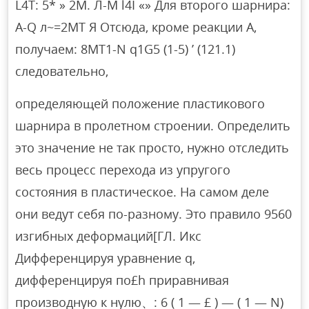
L4T: 5* » 2M. Л-М l4I «» Для второго шарнира:
А-Q л~=2MT Я Отсюда, кроме реакции A,
получаем: 8MT1-N q1G5 (1-5) ’ (121.1)
следовательно,
определяющей положение пластикового
шарнира в пролетном строении. Определить
это значение не так просто, нужно отследить
весь процесс перехода из упругого
состояния в пластическое. На самом деле
они ведут себя по-разному. Это правило 9560
изгибных деформаций[ГЛ. Икс
Дифференцируя уравнение q,
дифференцируя по£h приравнивая
производную к нулю、: 6 ( 1 — £ ) — ( 1 — N)