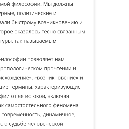
рмой философии. Мы должны
урные, политические и
вали быстрому возникновению и
торое оказалось тесно связанным
туры, так называемым
философии позволяет нам
нтропологическом прочтении и
исхождение», «возникновение» и
щие термины, характеризующие
ии от ее истоков, включая
как самостоятельного феномена
к современность, динамичное,
с о судьбе человеческой