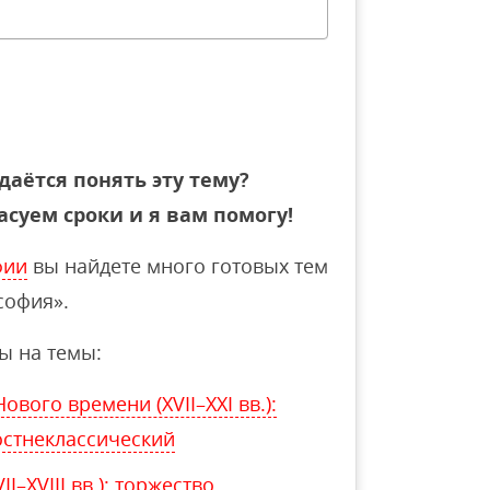
даётся понять эту тему?
асуем сроки и я вам помогу!
фии
вы найдете много готовых тем
софия».
ы на темы:
вого времени (XVII–XXI вв.):
остнеклассический
I–XVIII вв.): торжество