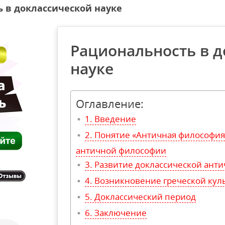
 в доклассической науке
Рациональность в д
науке
Оглавление:
Введение
Понятие «Античная философия
античной философии
Развитие доклассической ант
Возникновение греческой кул
Доклассический период
Заключение