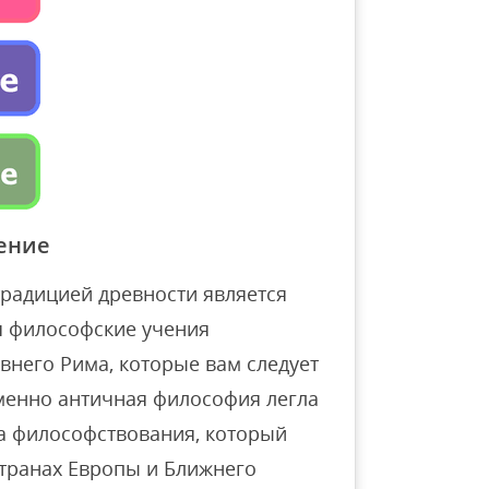
ение
радицией древности является
 философские учения
внего Рима, которые вам следует
Именно античная философия легла
а философствования, который
странах Европы и Ближнего