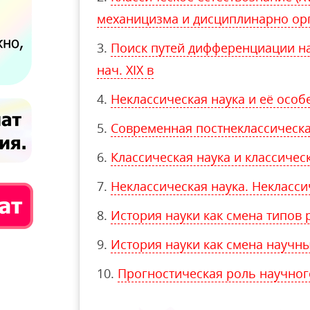
механицизма и дисциплинарно ор
Поиск путей дифференциации нау
нач. XIX в
Неклассическая наука и её особ
Современная постнеклассическая 
Классическая наука и классиче
Неклассическая наука. Некласс
История науки как смена типов
История науки как смена научн
Прогностическая роль научног