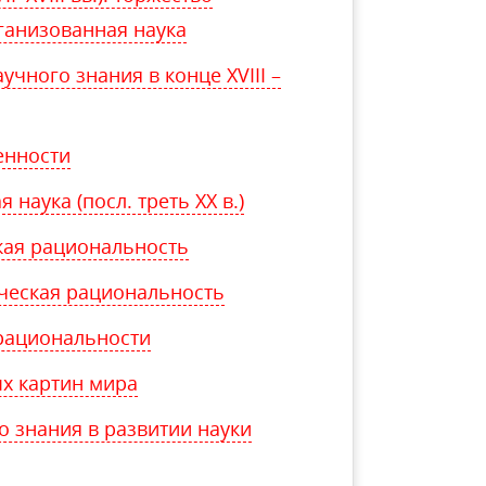
ганизованная наука
чного знания в конце XVIII –
енности
наука (посл. треть XX в.)
ская рациональность
ическая рациональность
 рациональности
ых картин мира
о знания в развитии науки