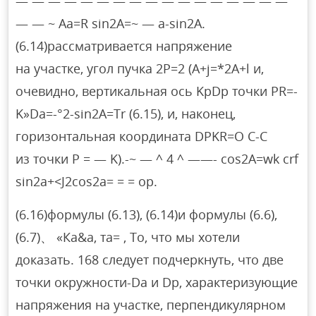
— — — — — — — — — — — — — — — — —
— — ~ Aa=R sin2A=~ — a-sin2A.
(6.14)рассматривается напряжение
на участке, угол пучка 2P=2 (A+j=*2A+l и,
очевидно, вертикальная ось KpDp точки PR=-
K»Da=-°2-sin2A=Tr (6.15), и, наконец,
горизонтальная координата DPKR=O C-C
из точки P = — K).-~ — ^ 4 ^ ——- cos2A=wk crf
sin2a+<J2cos2a= = = op.
(6.16)формулы (6.13), (6.14)и формулы (6.6),
(6.7)、 «Ка&а, та= , То, что мы хотели
доказать. 168 следует подчеркнуть, что две
точки окружности-Da и Dp, характеризующие
напряжения на участке, перпендикулярном