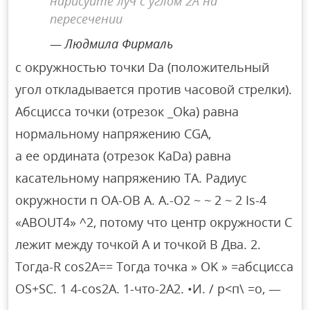
нарисуйте луч с углом 2A на
пересечении
Людмила Фирмаль
с окружностью точки Da (положительный
угол откладывается против часовой стрелки).
Абсцисса точки (отрезок _Oka) равна
нормальному напряжению CGA,
а ее ордината (отрезок KaDa) равна
касательному напряжению TA. Радиус
окружности п ОА-ОВ А. А.-О2 ~ ~ 2 ~ 2 Is-4
«ABOUT4» ^2, потому что центр окружности C
лежит между точкой A и точкой B Два. 2.
Тогда-R cos2A== Тогда точка » OK » =абсцисса
OS+SC. 1 4-cos2A. 1-что-2А2. •И. / р<п\ =o, —