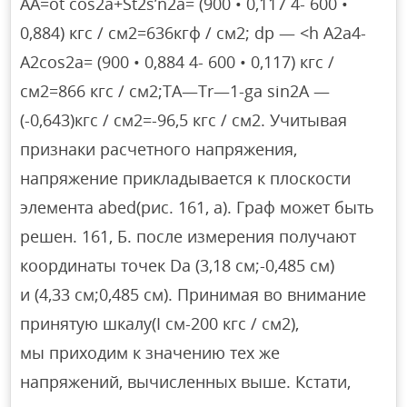
AA=ot cos2a+St2s’n2a= (900 • 0,117 4- 600 •
0,884) кгс / см2=636кгф / см2; dp — <h A2a4-
A2cos2a= (900 • 0,884 4- 600 • 0,117) кгс /
см2=866 кгс / см2;TA—Tr—1-ga sin2A —
(-0,643)кгс / см2=-96,5 кгс / см2. Учитывая
признаки расчетного напряжения,
напряжение прикладывается к плоскости
элемента abed(рис. 161, а). Граф может быть
решен. 161, Б. после измерения получают
координаты точек Da (3,18 см;-0,485 см)
и (4,33 см;0,485 см). Принимая во внимание
принятую шкалу(I см-200 кгс / см2),
мы приходим к значению тех же
напряжений, вычисленных выше. Кстати,