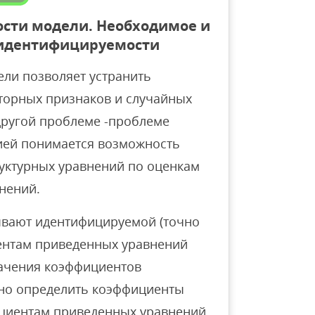
сти модели. Необходимое и
 идентифицируемости
ли позволяет устранить
торных признаков и случайных
 другой проблеме -проблеме
ией понимается возможность
уктурных уравнений по оценкам
нений.
ывают идентифицируемой (точно
ентам приведенных уравнений
ачения коэффициентов
чно определить коэффициенты
ициентам приведенных уравнений