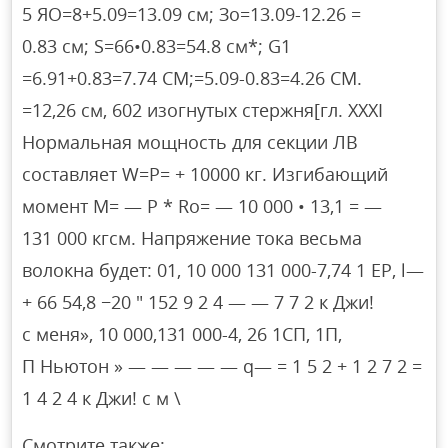
5 ЯО=8+5.09=13.09 см; Зо=13.09-12.26 =
0.83 см; S=66•0.83=54.8 см*; G1
=6.91+0.83=7.74 СМ;=5.09-0.83=4.26 СМ.
=12,26 см, 602 изогнутых стержня[гл. XXXI
Нормальная мощность для секции ЛВ
составляет W=P= + 10000 кг. Изгибающий
момент M= — P * Ro= — 10 000 • 13,1 = —
131 000 кгсм. Напряжение тока весьма
волокна будет: 01, 10 000 131 000-7,74 1 EP, l—
+ 66 54,8 −20 ″ 152 9 2 4 — — 7 7 2 к Джи!
с меня», 10 000,131 000-4, 26 1СП, 1П,
П Ньютон » — — — — — q— = 1 5 2 + 1 2 7 2 =
1 4 2 4 к Джи! с м \
Смотрите также: