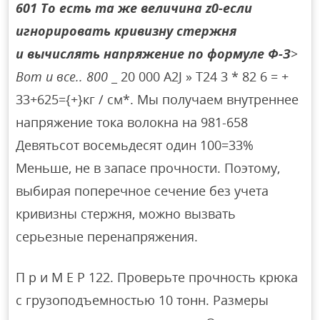
601 То есть та же величина z0-если
игнорировать кривизну стержня
и вычислять напряжение по формуле Ф-З
>
Вот и все.. 800
_ 20 000 A2J » T24 3 * 82 6 = +
33+625={+}кг / см*. Мы получаем внутреннее
напряжение тока волокна на 981-658
Девятьсот восемьдесят один 100=33%
Меньше, не в запасе прочности. Поэтому,
выбирая поперечное сечение без учета
кривизны стержня, можно вызвать
серьезные перенапряжения.
П р и М Е Р 122. Проверьте прочность крюка
с грузоподъемностью 10 тонн. Размеры