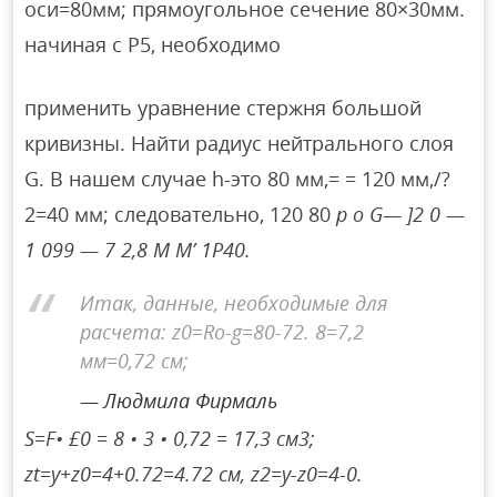
оси=80мм; прямоугольное сечение 80×30мм.
начиная с Р5, необходимо
применить уравнение стержня большой
кривизны. Найти радиус нейтрального слоя
G. В нашем случае h-это 80 мм,= = 120 мм,/?
2=40 мм; следовательно, 120 80
p o G— ]2 0 —
1 099 — 7 2,8 М М’ 1P40.
Итак, данные, необходимые для
расчета: z0=Ro-g=80-72. 8=7,2
мм=0,72 см;
Людмила Фирмаль
S=F• £0 = 8 • 3 • 0,72 = 17,3 см3;
zt=y+z0=4+0.72=4.72 см, z2=y-z0=4-0.