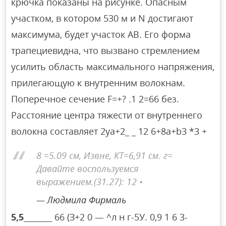
крючка показаны на рисунке. Опасным
участком, в котором 530 м и N достигают
максимума, будет участок AB. Его форма
трапециевидна, что вызвано стремлением
усилить область максимального напряжения,
прилегающую к внутренним волокнам.
Поперечное сечение F=+? .1 2=66 без.
Расстояние центра тяжести от внутреннего
волокна составляет 2ya+2_ _ 12 6+8a+b3 *3 +
8 =5.09 см, Извне, КТ=6,91 см. г=
Давайте воспользуемся
выражением.(31.27): 12 •
Людмила Фирмаль
5,5________
66 (З+2 0 — ^л н г-5У. 0,9 1 6 3-