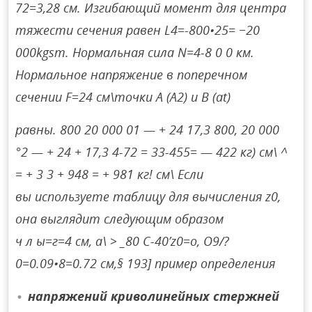
72=3,28 см. Изгибающий момент для центра
тяжести сечения равен L4=-800•25= −20
000kgsm. Нормальная сила N=4-8 0 0 км.
Нормальное напряжение в поперечном
сечении F=24 см\точки A (A2) и B (at)
равны. 800 20 000 01 — + 24 17,3 800, 20 000
°2 — + 24 + 17,3 4-72 = 33-455= — 422 кг) см\ ^
= + 3 3 + 948 = + 981 кг! см\ Если
вы используете таблицу для вычисления z0,
она выглядит следующим образом
ч л ы=г=4 см, а\ > _80 С-40’z0=о, O9/?
0=0.09•8=0.72 см,§ 193] пример определения
напряжений криволинейных стержней