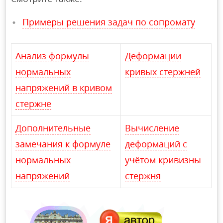
Примеры решения задач по сопромату
Анализ формулы
Деформации
нормальных
кривых стержней
напряжений в кривом
стержне
Дополнительные
Вычисление
замечания к формуле
деформаций с
нормальных
учётом кривизны
напряжений
стержня