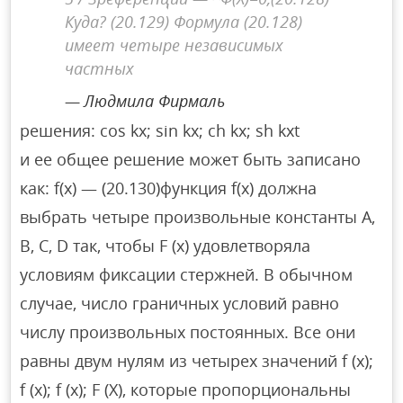
Куда? (20.129) Формула (20.128)
имеет четыре независимых
частных
Людмила Фирмаль
решения: cos kx; sin kx; ch kx; sh kxt
и ее общее решение может быть записано
как: f(x) — (20.130)функция f(x) должна
выбрать четыре произвольные константы A,
B, C, D так, чтобы F (x) удовлетворяла
условиям фиксации стержней. В обычном
случае, число граничных условий равно
числу произвольных постоянных. Все они
равны двум нулям из четырех значений f (x);
f (x); f (x); F (X), которые пропорциональны