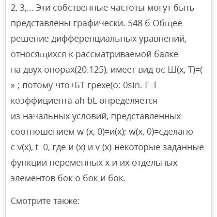
2, 3,… Эти собственные частоты могут быть
представлены графически. 548 б Общее
решение дифференциальных уравнений,
относящихся к рассматриваемой балке
на двух опорах(20.125), имеет вид ос Ш(х, Т)=(
» ; потому что+БТ грехе(о: 0sin. F=l
коэффициента ah bL определяется
из начальных условий, представленных
соотношением w (x, 0)=и(x); w(x, 0)=сделано
с v(x), t=0, где и (x) и v (x)-некоторые заданные
функции переменных x и их отдельных
элементов бок о бок и бок.
Смотрите также: