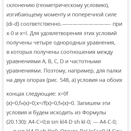
склонению (геометрическому условию),
изгибающему моменту и поперечной силе
(di-d) соответственно.—————————- при
x-0 и x=I. Для удовлетворения этих условий
получены четыре однородных уравнения,
в которых получены соотношения между
уравнениями A, B, C, D и частотными
уравнениями. Поэтому, например, для палки
на двух опорах (рис. 548, а) условия на обоих
концах следующие: x=0f
(x)=0,f»(x)=0;x=/f(x)=0,f»(x)=0. Запишем эти
условия и будем исходить из Формулы
(20.130): A4-C=0;в sin kl4-D sh kl-0; — A4-C-0;