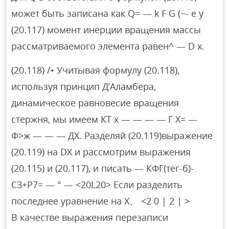
может быть записана как Q= — k F G (~- e y
(20.117) момент инерции вращения массы
рассматриваемого элемента равен^ — D x.
(20.118) /• Учитывая формулу (20.118),
используя принцип Д’Аламбера,
динамическое равновесие вращения
стержня, мы имеем КТ х — — — — Г X= —
Ф>ж — — — ДХ. Разделяй (20.119)выражение
(20.119) на DX и рассмотрим выражения
(20.115) и (20.117), и писать — КФГ(тег-б)-
СЗ+Р7= — ° — <20L20> Если разделить
последнее уравнение на X、 <2 0 | 2 | >
В качестве выражения перезаписи