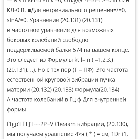
— в sin kl4-D sh kl=0, Откуда Л=Ы=£>=0 И Син
КЛ-0 В. ■Для нетривиального решения=/=0,
sinA/=0. Уравнение (20.131) (20.131)
и частотное уравнение для возможных
боковых колебаний свободно
поддерживаемой балки 574 на вашем конце.
Это следует из Формулы kt l=in (i=1,2,3.)
(20.131). ..), Но с тех пор (Т = ПФ), Это частота
естественной круговой вибрации пучка
материи (20.132) (20.133) Формула(20.134)
А частота колебаний в Гц ф Для внутренней
формы
f1gp’I f EJ’L~~2P~V t’beaam вибрации, (20.130),
мы получаем уравнение 4>я ( * ) = см, 1Dr i1,