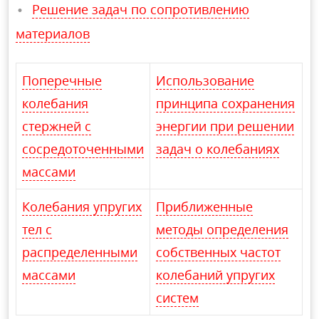
Решение задач по сопротивлению
материалов
Поперечные
Использование
колебания
принципа сохранения
стержней с
энергии при решении
сосредоточенными
задач о колебаниях
массами
Колебания упругих
Приближенные
тел с
методы определения
распределенными
собственных частот
массами
колебаний упругих
систем