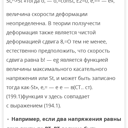
St,^>St «тогда o, — o,=const, E2=0, e,== — e»,
величина скорости деформации
неопределенна. В теории ползучести
деформация также является чистой
деформацией сдвига 8,=O тем не менее,
естественно предположить, что скорость
сдвига равна b! — eg является функцией
величины максимального касательного
напряжения или St, и может быть записано
тогда как-St», e,= — e е — в(СТ.. ст).
(199.1)функция v здесь совпадает
с выражением (194.1).
Например, если два напряжения равны