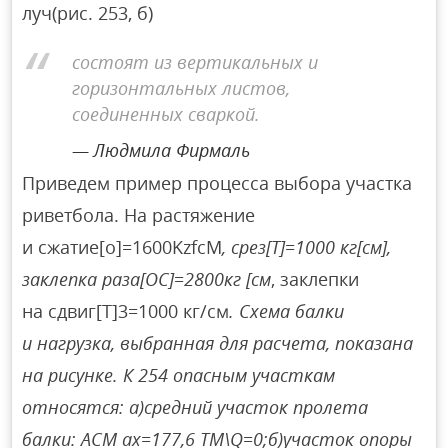
луч(рис. 253, б)
состоят из вертикальных и
горизонтальных листов,
соединенных сваркой.
Людмила Фирмаль
Приведем пример процесса выбора участка
риветбола. На растяжение
и сжатие[о]=1600KzfcM
, срез[Т]=1000 кг[см],
заклепка раза[ОС]=2800кг [см
, заклепки
на сдвиг[Т]3=1000 кг/см
. Схема балки
и нагрузка, выбранная для расчета, показана
на рисунке. К 254 опасным участкам
относятся: а)средний участок пролета
балки: АСМ ax=177,6 ТМ\Q=0;б)участок опоры