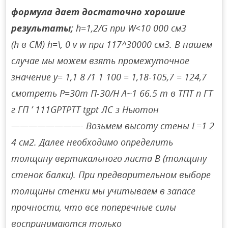
формула дает достаточно хорошие
результаты;
h=1,2/G при W<10 000 см3
(h в СМ) h=\, 0 v w при 117^30000 см3. В нашем
случае мы можем взять промежуточное
значение y= 1,1 8 /1 1 100 = 1,18-105,7 = 124,7
смотреть Р=30т П-30/Н А~1 66.5 т в ТПТ п ГТ
г ГП ’ 111GPTPTT tgpt ЛС з Ньютон
————————- Возьмем высоту стены L=1 2
4 см2. Далее необходимо определить
толщину вертикального листа B (толщину
стенок балки). При предварительном выборе
толщины стенки мы учитываем в запасе
прочности, что все поперечные силы
воспринимаются только