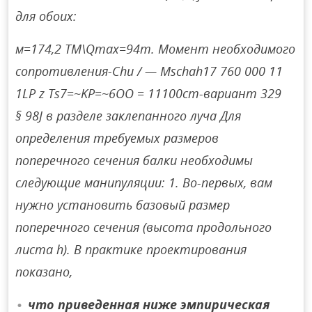
для обоих:
м=174,2 ТМ\Qmax=94т. Момент необходимого
сопротивления-Chu / — Mschah17 760 000 11
1LP z Ts7=~KP=~6OO = 11100cm-вариант 329
§ 98J в разделе заклепанного луча Для
определения требуемых размеров
поперечного сечения балки необходимы
следующие манипуляции: 1. Во-первых, вам
нужно установить базовый размер
поперечного сечения (высота продольного
листа h). В практике проектирования
показано,
что приведенная ниже эмпирическая