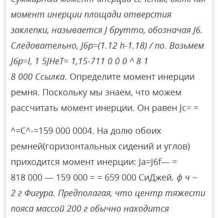
момент инерции площади отверстия
заклепки, называется J брутто, обозначая J6.
Следовательно, J6p=(1.12 h-1.18) / no. Возьмем
J6p=l, 1 5JHeT= 1,15-711 0 0 0 ^ 8 1
8 000 Ссылка
. Определите момент инерции
ремня. Поскольку мы знаем, что можем
рассчитать момент инерции. Он равен Jc= =
^=C^-=159 000 0004. На долю обоих
ремней(горизонтальных сидений и углов)
приходится момент инерции: Ja=J6f— =
818 000 — 159 000 = = 659 000 СиДжей
. ф ч ~
2 г Фигура. Предполагая, что центр тяжести
пояса массой 200 г обычно находится