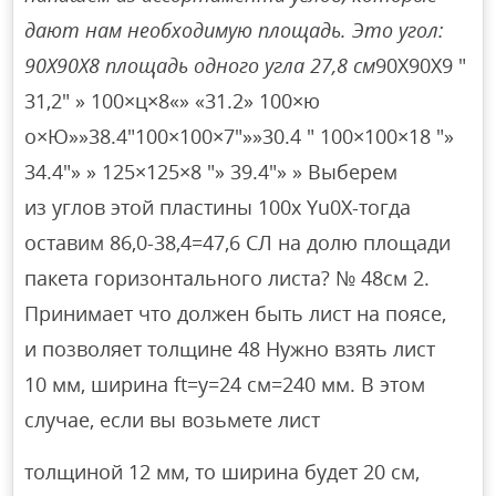
дают нам необходимую площадь. Это угол:
90X90X8 площадь одного угла 27,8 см
90X90X9 ″
31,2″ » 100×ц×8«» «31.2» 100×ю
о×Ю»»38.4″100×100×7″»»30.4 ″ 100×100×18 ″»
34.4″» » 125×125×8 ″» 39.4″» » Выберем
из углов этой пластины 100x Yu0X-тогда
оставим 86,0-38,4=47,6 СЛ на долю площади
пакета горизонтального листа? № 48см 2.
Принимает что должен быть лист на поясе,
и позволяет толщине 48 Нужно взять лист
10 мм, ширина ft=y=24 см=240 мм. В этом
случае, если вы возьмете лист
толщиной 12 мм, то ширина будет 20 см,