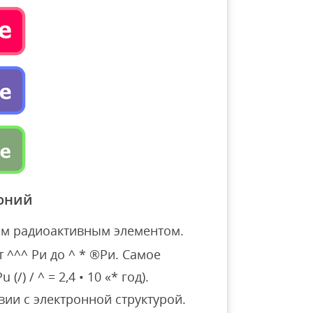
оний
ым радиоактивным элементом.
 ^^^ Ри до ^ * ®Ри. Самое
/) / ^ = 2,4 • 10 «* год).
вии с электронной структурой.