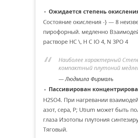
Ожидается степень окисления 
Состояние окисления -} — 8 неиз
пирофорный. медленно Взаимодейс
растворе HC \, H C IO 4, N 3PO 4
Наиболее характерный Степе
компактный плутоний медле
Людмила Фирмаль
Пассивирован концентрирова
H2SO4. При нагревании взаимодейс
азот, сера, P; Utium может быть п
глаза Изотопы плутония синтезир
Тяговый.