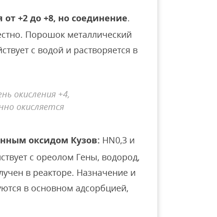
от +2 до +8, но соединение
.
вестно. Порошок металлический
твует с водой и растворяется в
нь окисления +4,
нно окисляется
нным оксидом Кузов:
HN0,3 и
твует с ореолом Гены, водород,
олучен в реакторе. Назначение и
уются в основном адсорбцией,