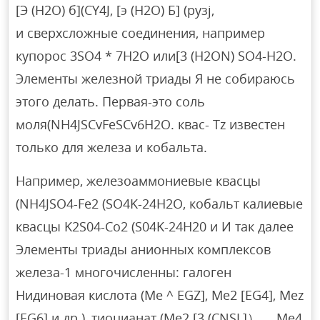
[Э (Н2О) б](CY4J, [э (Н2О) Б] (рузj,
и сверхсложные соединения, например
купорос 3SO4 * 7H2O или[3 (H2ON) SO4-H2O.
Элементы железной триады Я не собираюсь
этого делать. Первая-это соль
моля(NH4JSCvFeSCv6H2O. квас- Tz известен
только для железа и кобальта.
Например, железоаммониевые квасцы
(NH4JSO4-Fe2 (SO4K-24H2O, кобальт калиевые
квасцы K2S04-Co2 (S04K-24H20 и И так далее
Элементы триады анионных комплексов
железа-1 многочисленны: галоген
Нидиновая кислота (Me ^ EGZ], Me2 [EG4], Mez
[EG6] и др.), тиоцианат (Me2 [3 (CNSL]）、 Ме4