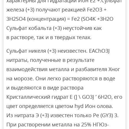
характерны для гидратации Ион Е2 +.Сульфат
железа (+3) получают реакцией Fe2O3 +
3H2SO4 (концентрация) = Fe2 (SO4K +ЗН2О
Сульфат кобальта (+3) неустойчив как
в растворе, так и в твердых телах.
Сульфат никеля (+3) неизвестен. EAChO3J
нитраты, полученные в результате
взаимодействия металла и разбавителя Хног
на морозе. Они легко растворяются в воде
и выделяются в виде раствора
Кристаллический гидрат E (] \ GO3J ’ 6H2O, его
цвет определяется цветом hyd Ион олова.
Из нитрата Э (+3) известен только Pe (GY3) 3.
При растворении металла на 25% НГЮз-