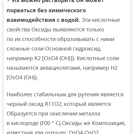
порваться без химического
взаимодействия с водой.
Эти кислотные
свойства Оксиды выявляются только
по их способности образовывать с ними
сложные соли Основной гидроксид,
например K2 [OsO4 (OHJ]). Кислотные соли
называются аквациолитами, например H2
[OsO4 (OHJ).
Наиболее стабильным для рутения является
черный оксид R11O2, который является
Образуется при окислении металла
в кислороде (F00 ° С).Оксиды же Композиция,
известная для osmium. OsO4-OsO2