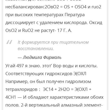
несбалансирован:2ОвО2 = OS + OSO4 и ruo2
при высоких температурах Пература
диссоциирует с удалением кислорода. Оксид
OsO2 и RuO2 не растут- 17 Г. А.
It формируется при тщательном
восстановлении.
Людмила Фирмаль
Угай 497 я знаю. этот’ Вор воды и кислоты.
Соответствующих гидроксидов Э(ОХЛ
Например, он был получен гидролизом
тетрахлоридов： ЭС14 + 2Н2О = Э(ОХЛ +
4CH1 — И обладают характеристиками обоих
полов. 2-й вертикальный алмазный элемент-