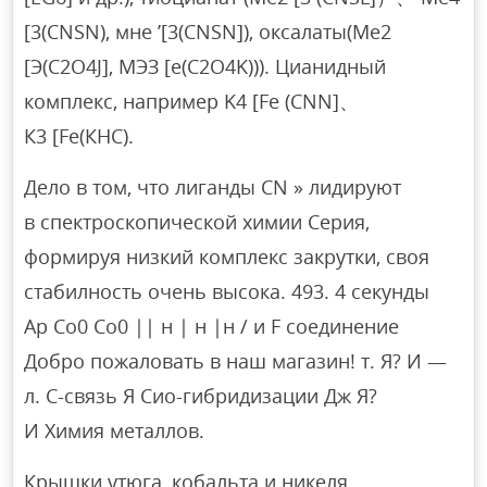
[3(CNSN), мне ’[3(CNSN]), оксалаты(Ме2
[Э(C2O4J], МЭЗ [е(C2O4K))). Цианидный
комплекс, например K4 [Fe (CNN]、
К3 [Fе(КНС).
Дело в том, что лиганды CN » лидируют
в спектроскопической химии Серия,
формируя низкий комплекс закрутки, своя
стабилность очень высока. 493. 4 секунды
Ар Co0 Co0 || н | н |н / и F соединение
Добро пожаловать в наш магазин! т. Я? И —
л. С-связь Я Сио-гибридизации Дж Я?
И Химия металлов.
Крышки утюга, кобальта и никеля