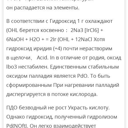
он распадается на элементы.
В соответствии с Гидроксид 1 г охлаждают
(OHL берется косвенно： 2Na3 [IrCl6] +
6NaOH + H2O + = 2Ir (OHL + 12NaCl Хотя
гидроксид иридия (+4) почти нерастворим
в щелочи、 Acid. In в отличие от родия, оксид
lbo3 нестабилен. Единственным стабильным
оксидом палладия является PdO. To быть
сформированным При нагревании палладий
диспергируется в потоке кислорода.
ПДО безводный не рост Украсть кислоту.
Однако гидроксид, полученный гидролизом
Pd(NOftJ. Он легко взаимодействует