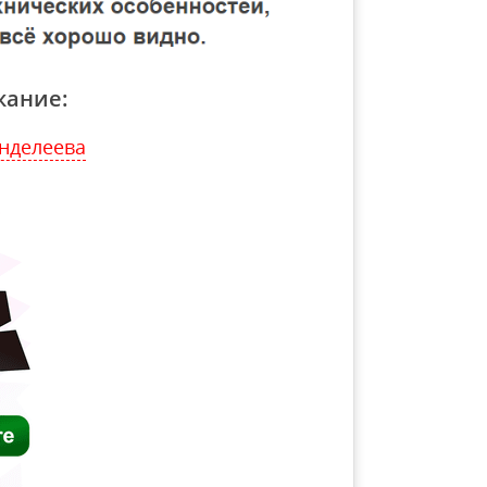
жание:
енделеева