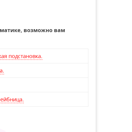
ематике, возможно вам
ая подстановка.
а.
ейбница.