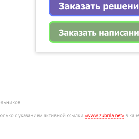
ольников
олько с указанием активной ссылки
«www.zubrila.net»
в каче