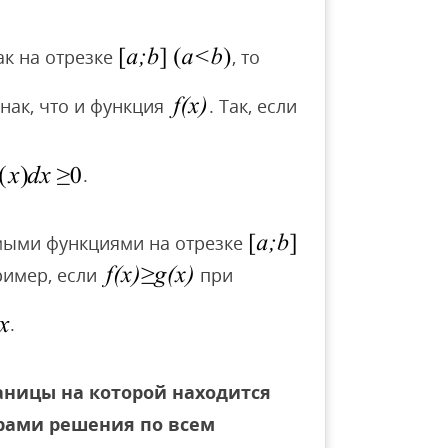
ак на отрезке
, то
знак, что и функция
. Так, если
.
мыми функциями на отрезке
ример, если
при
.
раницы на которой находится
ерами решения по всем