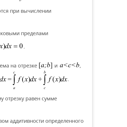
ются при вычислении
наковыми пределами
.
ема на отрезке
и
,
.
му отрезку равен сумме
вом аддитивности определенного